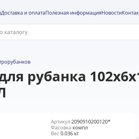
и
Доставка и оплата
Полезная информация
Новости
Контак
трорубанков
ля рубанка 102х6х1
Л
Артикул
2090910200120*
Фасовка
компл
Вес
0.036 кг