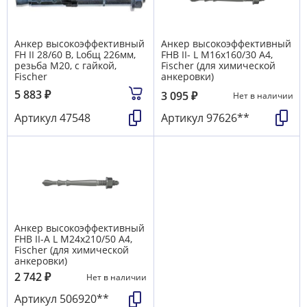
Анкер высокоэффективный
Анкер высокоэффективный
FH II 28/60 B, Lобщ 226мм,
FHB II- L М16х160/30 А4,
резьба М20, с гайкой,
Fischer (для химической
Fischer
анкеровки)
5 883
₽
3 095
₽
Нет в наличии
Артикул
47548
Артикул
97626**
Анкер высокоэффективный
FHB II-A L М24х210/50 А4,
Fischer (для химической
анкеровки)
2 742
₽
Нет в наличии
Артикул
506920**