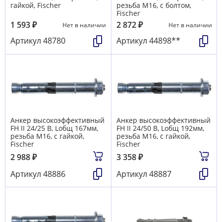
гайкой, Fischer
резьба М16, с болтом,
Fischer
1 593
₽
2 872
₽
Нет в наличии
Нет в наличии
Артикул
48780
Артикул
44898**
Анкер высокоэффективный
Анкер высокоэффективный
FH II 24/25 В, Lобщ 167мм,
FH II 24/50 В, Lобщ 192мм,
резьба М16, с гайкой,
резьба М16, с гайкой,
Fischer
Fischer
2 988
₽
3 358
₽
Артикул
48886
Артикул
48887