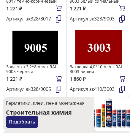
8017 тёмно-коричневый
9003 белый сигнальный
1 221
₽
1 221
₽
Артикул
зк328/8017
Артикул
зк328/9003
Заклепка 3,2*8 Ал/ст RAL
Заклепка 4,0*10 Ал/ст RAL
9005 черный
3003 вишня
1 221
₽
1 860
₽
Артикул
зк328/9005
Артикул
зк410/3003
Герметики, клеи, пена монтажная
Строительная химия
Подобрать