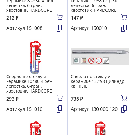
керамике 8,0*80 4 реж.
керамике 10*80 2 реж.
лепестка, 6-гран.
лепестка, 6-гран.
хвостовик, HARDCORE
хвостовик, HARDCORE
212
₽
147
₽
Артикул
151008
Артикул
150010
Сверло по стеклу и
Сверло по стеклу и
керамике 10*80 4 реж.
керамике 12,*98 цилиндр.
лепестка, 6-гран.
хв., KEIL
хвостовик, HARDCORE
293
₽
736
₽
Артикул
151010
Артикул
130 000 120