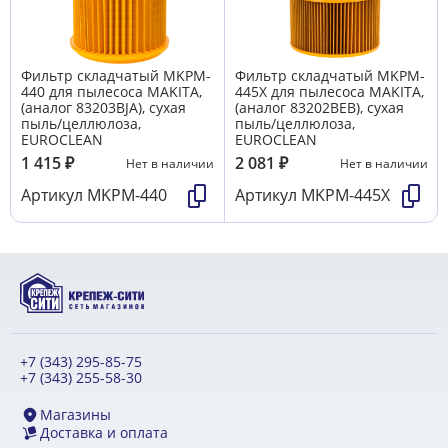
Фильтр складчатый MKPM-
Фильтр складчатый MKPM-
440 для пылесоса MAKITA,
445X для пылесоса MAKITA,
(аналог 83203BJA), сухая
(аналог 83202BEB), сухая
пыль/целлюлоза,
пыль/целлюлоза,
EUROCLEAN
EUROCLEAN
1 415
₽
2 081
₽
Нет в наличии
Нет в наличии
Артикул
MKPM-440
Артикул
MKPM-445X
+7 (343) 295-85-75
+7 (343) 255-58-30
Магазины
Доставка и оплата