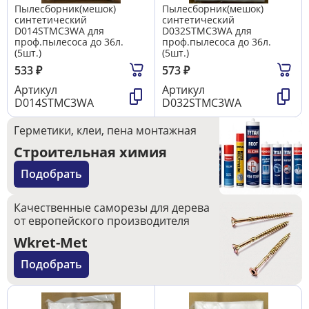
Пылесборник(мешок)
Пылесборник(мешок)
синтетический
синтетический
D014STMC3WA для
D032STMC3WA для
проф.пылесоса до 36л.
проф.пылесоса до 36л.
(5шт.)
(5шт.)
533
₽
573
₽
Артикул
Артикул
D014STMC3WA
D032STMC3WA
Герметики, клеи, пена монтажная
Строительная химия
Подобрать
Качественные саморезы для дерева
от европейского производителя
Wkret-Met
Подобрать