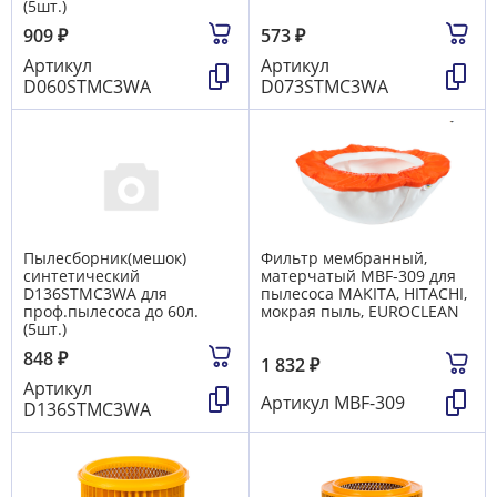
(5шт.)
909
₽
573
₽
Артикул
Артикул
D060STMC3WA
D073STMC3WA
Пылесборник(мешок)
Фильтр мембранный,
синтетический
матерчатый MBF-309 для
D136STMC3WA для
пылесоса MAKITA, HITACHI,
проф.пылесоса до 60л.
мокрая пыль, EUROCLEAN
(5шт.)
848
₽
1 832
₽
Артикул
Артикул
MBF-309
D136STMC3WA