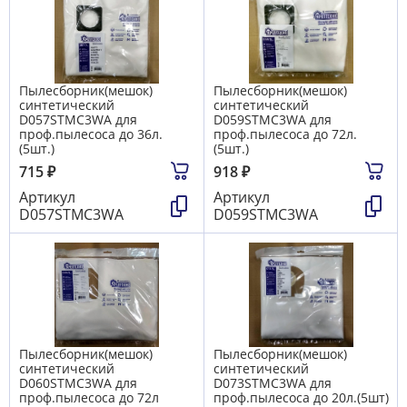
Пылесборник(мешок)
Пылесборник(мешок)
синтетический
синтетический
D057STMC3WA для
D059STMC3WA для
проф.пылесоса до 36л.
проф.пылесоса до 72л.
(5шт.)
(5шт.)
715
₽
918
₽
Артикул
Артикул
D057STMC3WA
D059STMC3WA
Пылесборник(мешок)
Пылесборник(мешок)
синтетический
синтетический
D060STMC3WA для
D073STMC3WA для
проф.пылесоса до 72л
проф.пылесоса до 20л.(5шт)