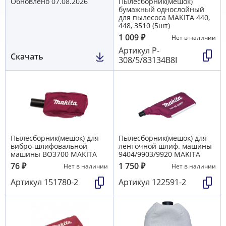
Обновлено 07.08.2026
Пылесборник(мешок)
бумажный однослойный
для пылесоса MAKITA 440,
448, 3510 (5шт)
1 009
₽
Нет в наличии
Артикул
P-
Скачать
308/5/83134В8I
Пылесборник(мешок) для
Пылесборник(мешок) для
вибро-шлифовальной
ленточной шлиф. машины
машины BO3700 MAKITA
9404/9903/9920 MAKITA
76
₽
1 750
₽
Нет в наличии
Нет в наличии
Артикул
151780-2
Артикул
122591-2