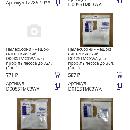
Артикул
122852-0**
D005STMC3WA
Пылесборник(мешок)
Пылесборник(мешок)
синтетический
синтетический
D008STMC3WA для
D012STMC3WA для
проф.пылесоса до 72л.
проф.пылесоса до 36л.
(5шт.)
(5шт.)
771
₽
587
₽
Артикул
Артикул
D008STMC3WA
D012STMC3WA