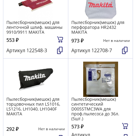
Пылесборник(мешок) для
Пылесборник(мешок) для
ленточной шлиф. машины
перфоратора HR2432
9910/9911 MAKITA
MAKITA
553
₽
973
₽
Нет в наличии
Артикул
122548-3
Артикул
122708-7
Пылесборник(мешок) для
Пылесборник(мешок)
торцовочных пил LS1016,
синтетический
LS1216, LH1040, LH1040F
D005STMC3WA для
MAKITA
проф.пылесоса до 36л.
(5шт.)
573
₽
292
₽
Нет в наличии
Артикул