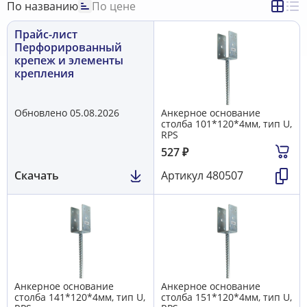
Скоба монтажная U-образная DIN3570 (аналог ETR)
26
По названию
По цене
Скобяные изделия
35
Струбцина монтажная, крепеж для профнастила (Россия)
Прайс-лист
10
Уголки, пластины крепежные декоративные
32
Перфорированный
Уголки, профили алюминиевые
52
крепеж и элементы
Уголок крепежный перфорированный
73
крепления
Хомут SPRINKLER
15
Элементы крепления, разное
40
Обновлено 05.08.2026
Анкерное основание
столба 101*120*4мм, тип U,
RPS
527
₽
Скачать
Артикул
480507
Анкерное основание
Анкерное основание
столба 141*120*4мм, тип U,
столба 151*120*4мм, тип U,