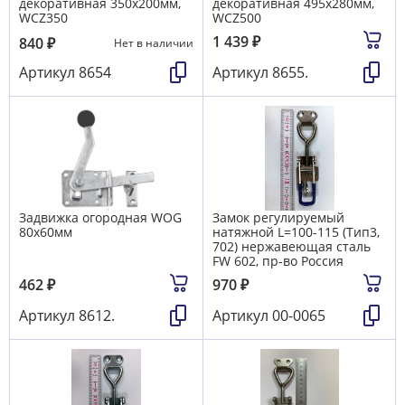
декоративная 350х200мм,
декоративная 495х280мм,
WCZ350
WCZ500
1 439
₽
840
₽
Нет в наличии
Артикул
8654
Артикул
8655.
Задвижка огородная WOG
Замок регулируемый
80х60мм
натяжной L=100-115 (Тип3,
702) нержавеющая сталь
FW 602, пр-во Россия
462
₽
970
₽
Артикул
8612.
Артикул
00-0065