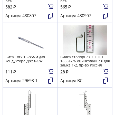
RPS
RPS
582
₽
565
₽
Артикул
480807
Артикул
480907
Бита Torx 15-85мм для
Вилка стопорная 1 ГОСТ
кондуктора Джет-GW
16561-76 оцинкованная для
замка 1-2, пр-во Россия
111
₽
28
₽
Артикул
29698-1
Артикул
ВС