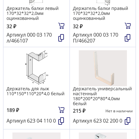
Держатель балки левый
Держатель балки правый
170*32*32*2,0мм
170*32*32*2,0мм
оцинкованный
оцинкованный
32
₽
32
₽
Артикул
000 03 170
Артикул
000 03 170
л/466107
П/466207
Держатель для лыж
Держатель универсальный
110*150*110*20*4,0 белый
настенный
180*200*20*80*4,0мм
белый
189
₽
215
₽
Нет в наличии
Артикул
623 04 110 0
Артикул
623 02 200 0