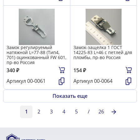
Замок регулируемый
Замок-защелка 1 ГОСТ
натяжной L=77-88 (Тип4,
14225-83 L=46 с петлей для
701) оцинкованный FW 601,
пломбы, пр-во Россия
пр-во Россия
340
₽
154
₽
Артикул
00-0061
Артикул
00-0064
Показать еще
1
2
3
4
5
/
26