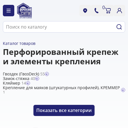
0
Каталог товаров
Перфорированный крепеж
и элементы крепления
Гвоздек (ГвозDeck)
55
Замок-стяжка
40
Кляймер
14
Крепление для маяков (штукатурных профилей), КРЕММЕР
1
Кронштейны
62
Опора и держатель бруса/балок
20
Перфолента монтажная
12
Показать
все категории
Пластина крепежная перфорированная
40
Подвесы, крабы для ГКЛ, тяги
6
Пружинный узел "Сила"
7
Скоба крепежная
50