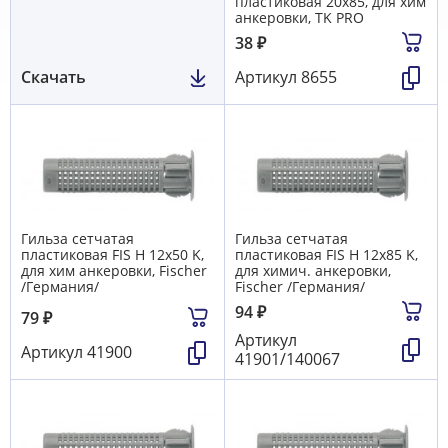
пластиковая 20х85, для хим
анкеровки, TK PRO
38
₽
Скачать
Артикул
8655
Гильза сетчатая
Гильза сетчатая
пластиковая FIS H 12х50 K,
пластиковая FIS H 12х85 K,
для хим анкеровки, Fischer
для химич. анкеровки,
/Германия/
Fischer /Германия/
94
₽
79
₽
Артикул
Артикул
41900
41901/140067