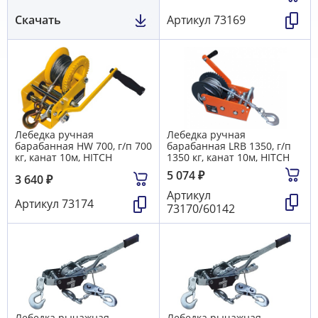
Скачать
Артикул
73169
Лебедка ручная
Лебедка ручная
барабанная HW 700, г/п 700
барабанная LRB 1350, г/п
кг, канат 10м, HITCH
1350 кг, канат 10м, HITCH
5 074
₽
3 640
₽
Артикул
Артикул
73174
73170/60142
Лебедка рычажная
Лебедка рычажная