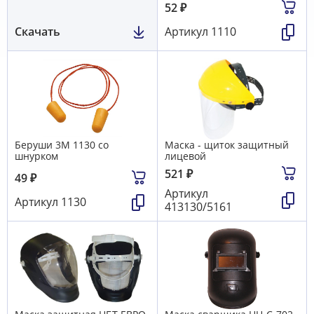
52
₽
Скачать
Артикул
1110
Беруши 3М 1130 со
Маска - щиток защитный
шнурком
лицевой
521
₽
49
₽
Артикул
Артикул
1130
413130/5161