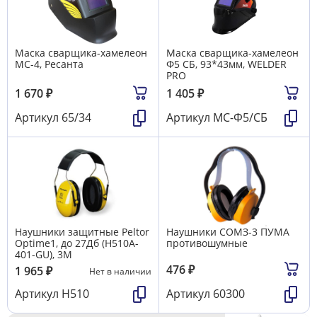
Маска сварщика-хамелеон
Маска сварщика-хамелеон
МС-4, Ресанта
Ф5 СБ, 93*43мм, WELDER
PRO
1 670
₽
1 405
₽
Артикул
65/34
Артикул
МС-Ф5/СБ
Наушники защитные Peltor
Наушники СОМЗ-3 ПУМА
Optime1, до 27Дб (H510A-
противошумные
401-GU), 3M
476
₽
1 965
₽
Нет в наличии
Артикул
Н510
Артикул
60300