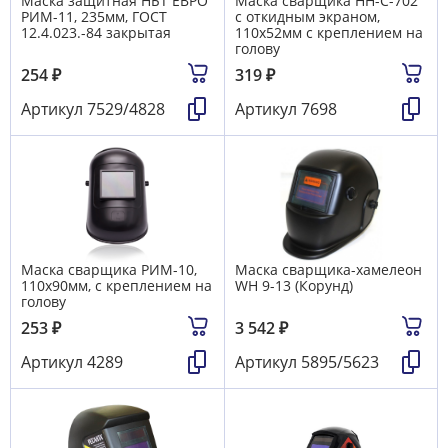
Маска защитная НБТ ЕВРО
Маска сварщика НН-С-702
РИМ-11, 235мм, ГОСТ
c откидным экраном,
12.4.023.-84 закрытая
110х52мм с креплением на
голову
254
₽
319
₽
Артикул
7529/4828
Артикул
7698
Маска сварщика РИМ-10,
Маска сварщика-хамелеон
110х90мм, с креплением на
WH 9-13 (Корунд)
голову
253
₽
3 542
₽
Артикул
4289
Артикул
5895/5623