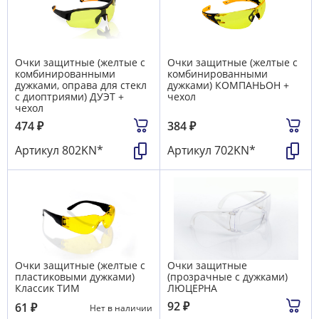
Очки защитные (желтые с
Очки защитные (желтые с
комбинированными
комбинированными
дужками, оправа для стекл
дужками) КОМПАНЬОН +
с диоптриями) ДУЭТ +
чехол
чехол
474
₽
384
₽
Артикул
802KN*
Артикул
702KN*
Очки защитные (желтые с
Очки защитные
пластиковыми дужками)
(прозрачные с дужками)
Классик ТИМ
ЛЮЦЕРНА
92
₽
61
₽
Нет в наличии