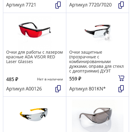
Артикул
7721
Артикул
7720/7020
Очки для работы с лазером
Очки защитные
красные ADA VISOR RED
(прозрачные с
Laser Glasses
комбинированными
дужками, оправа для стекл
с диоптриями) ДУЭТ
559
₽
485
₽
Нет в наличии
Артикул
А00126
Артикул
801KN*