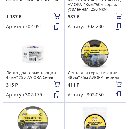
AVIORA 48мм*50м серая,
усиленная, 250 мкм
1 187
₽
587
₽
Артикул
302-051
Артикул
302-230
Лента для герметизации
Лента для герметизации
48мм*25м AVIORA белая
48мм*25м AVIORA черная
315
₽
411
₽
Артикул
302-179
Артикул
302-050