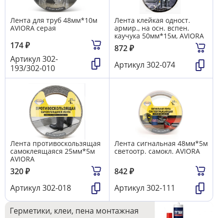
Лента для труб 48мм*10м
Лента клейкая одност.
AVIORA серая
армир., на осн. вспен.
каучука 50мм*15м, AVIORA
174
₽
872
₽
Артикул
302-
Артикул
302-074
193/302-010
Лента противоскользящая
Лента сигнальная 48мм*5м
самоклеящаяся 25мм*5м
светоотр. самокл. AVIORA
AVIORA
320
₽
842
₽
Артикул
302-018
Артикул
302-111
Герметики, клеи, пена монтажная