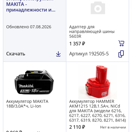
MAKITA -
принадлежности и
расходники
Обновлено 07.08.2026
Адаптер для
направляющей шины
5603R
1 357
₽
Скачать
Артикул
192505-5
Аккумулятор MAKITA
Аккумулятор HAMMER
18В/3,0А*ч, Li-Ion
AKМ1215 12B,1.5Aч, NiCd
для MAKITA (модели 6216,
6217, 6227, 6270, 6271, 6316,
6317, 6319, 8270, 8271, 8414)
2 110
₽
Нет в наличии