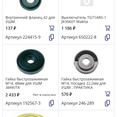
Внутренний фланец 42 для
Выключатель TG71ARS-1
УШМ
JR3060T Makita
137
₽
1 186
₽
Артикул
224415-9
Артикул
650222-8
Гайка быстрозажимная
Гайка быстрозажимная
М14, 48мм для УШМ
М14, посадка 22,2мм для
,MAKITA
УШМ , ПРАКТИКА
570
₽
2 433
₽
Нет в наличии
Артикул
192567-3
Артикул
246-289