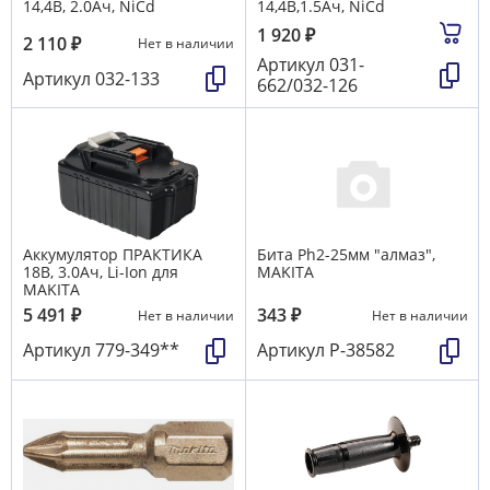
14,4B, 2.0Aч, NiCd
14,4B,1.5Aч, NiCd
1 920
₽
2 110
₽
Нет в наличии
Артикул
031-
Артикул
032-133
662/032-126
Аккумулятор ПРАКТИКА
Бита Ph2-25мм "алмаз",
18B, 3.0Aч, Li-Ion для
MAKITA
MAKITA
5 491
₽
343
₽
Нет в наличии
Нет в наличии
Артикул
779-349**
Артикул
P-38582