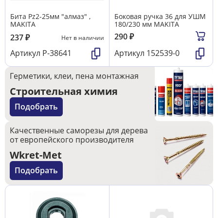
Бита Pz2-25мм "алмаз" ,
Боковая ручка 36 для УШМ
MAKITA
180/230 мм MAKITA
290
₽
237
₽
Нет в наличии
Артикул
P-38641
Артикул
152539-0
Герметики, клеи, пена монтажная
Строительная химия
Подобрать
Качественные саморезы для дерева
от европейского производителя
Wkret-Met
Подобрать