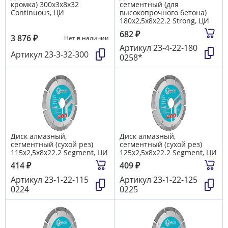
кромка) 300х3х8х32
сегментный (для
Continuous, ЦИ
высокопрочного бетона)
180х2,5х8х22.2 Strong, ЦИ
682
₽
3 876
₽
Нет в наличии
Артикул
23-4-22-180
Артикул
23-3-32-300
0258*
Диск алмазный,
Диск алмазный,
сегментный (сухой рез)
сегментный (сухой рез)
115х2,5х8х22.2 Segment, ЦИ
125х2,5х8х22.2 Segment, ЦИ
414
₽
409
₽
Артикул
23-1-22-115
Артикул
23-1-22-125
0224
0225