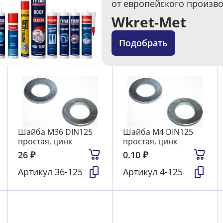
от европейского произв
Wkret-Met
Подобрать
Шайба М36 DIN125
Шайба М4 DIN125
простая, цинк
простая, цинк
26
₽
0.10
₽
Артикул
36-125
Артикул
4-125