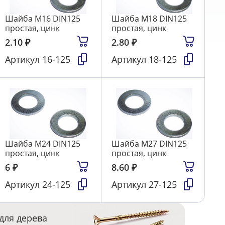
Шайба М16 DIN125
Шайба М18 DIN125
простая, цинк
простая, цинк
2.10
₽
2.80
₽
Артикул
16-125
Артикул
18-125
Шайба М24 DIN125
Шайба М27 DIN125
простая, цинк
простая, цинк
6
₽
8.60
₽
Артикул
24-125
Артикул
27-125
для дерева