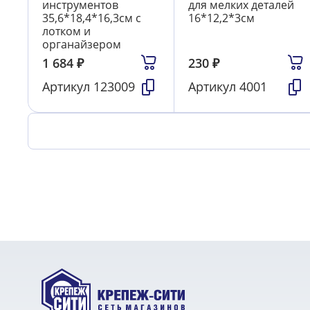
инструментов
для мелких деталей
35,6*18,4*16,3см с
16*12,2*3см
лотком и
органайзером
1 684
₽
230
₽
Артикул
123009
Артикул
4001