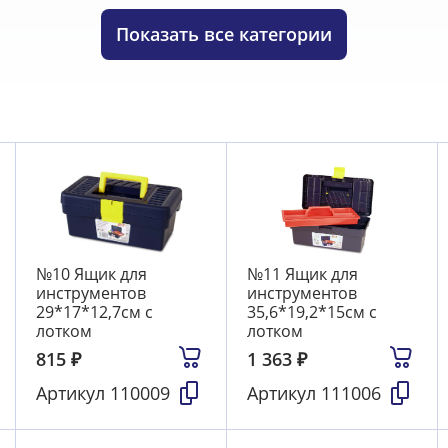
и, шпатели для обоев
8
Рубанки для ГКЛ
3
Рулетки
29
Стусло
5
Сшиватели мебельные (степлеры) и скобы
45
Показать
все категории
4
Шпатели
99
Щетки металлические
7
Щетки, метлы
№10 Ящик для
№11 Ящик для
инструментов
инструментов
29*17*12,7см с
35,6*19,2*15см с
лотком
лотком
815
₽
1 363
₽
Артикул
110009
Артикул
111006