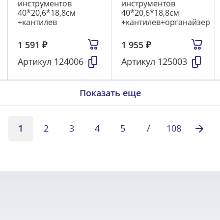
инструментов
инструментов
40*20,6*18,8см
40*20,6*18,8см
+кантилев
+кантилев+органайзер
1 591
₽
1 955
₽
Артикул
124006
Артикул
125003
Показать еще
1
2
3
4
5
/
108