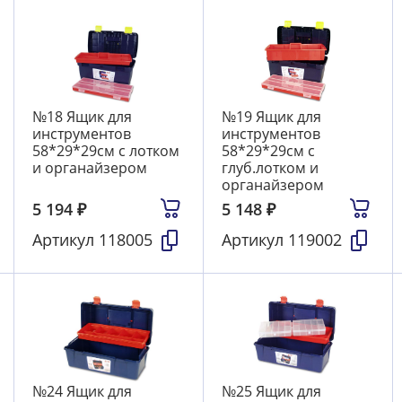
№18 Ящик для
№19 Ящик для
инструментов
инструментов
58*29*29см с лотком
58*29*29см с
и органайзером
глуб.лотком и
органайзером
5 194
₽
5 148
₽
Артикул
118005
Артикул
119002
№24 Ящик для
№25 Ящик для