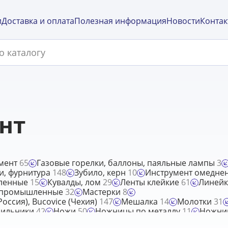
и
Доставка и оплата
Полезная информация
Новости
Контак
нт
умент
65
Газовые горелки, баллоны, паяльные лампы
3
и, фурнитура
148
Зубило, керн
10
Инструмент омедне
ленные
15
Кувалды, лом
29
Ленты клейкие
61
Линейк
 промышленные
32
Мастерки
8
ссия), Bucovice (Чехия)
147
Мешалка
14
Молотки
31
пильники
42
Ножи
50
Ножницы по металлу
11
Ножниц
а полиэтиленовая, мешки для мусора
14
Плиткорезы, к