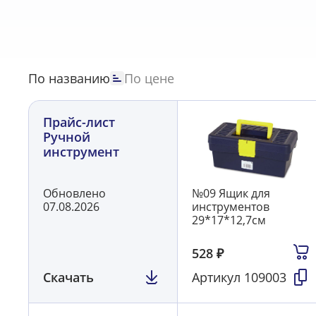
Разметка, нить капроновая разметочная
19
Ролик
Стамеска-долото
16
Стеклорез
3
Струбцина
25
Топоры
19
Труборез
6
Угольники
31
Уровни
14
Ящик для инструмента
45
По названию
По цене
Прайс-лист
Ручной
инструмент
Обновлено
№09 Ящик для
07.08.2026
инструментов
29*17*12,7см
528
₽
Скачать
Артикул
109003