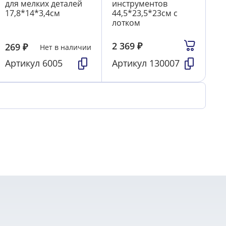
для мелких деталей
инструментов
17,8*14*3,4см
44,5*23,5*23см с
лотком
2 369
₽
269
₽
Нет в наличии
Артикул
6005
Артикул
130007