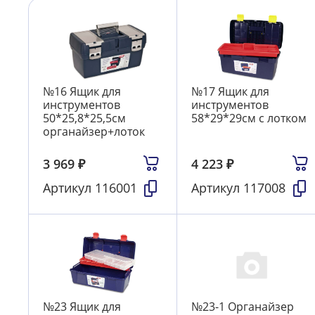
№16 Ящик для
№17 Ящик для
инструментов
инструментов
50*25,8*25,5см
58*29*29см с лотком
органайзер+лоток
3 969
₽
4 223
₽
Артикул
116001
Артикул
117008
№23 Ящик для
№23-1 Органайзер