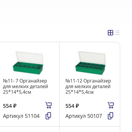
Ручной инструмент FIT
41
Средства защиты
165
Терочные доски
28
Тиски слесарные
3
14
Электромонтажный инструмент JOKARI
17
№11- 7 Органайзер
№11-12 Органайзер
для мелких деталей
для мелких деталей
25*14*5,4см
25*14*5,4см
554
₽
554
₽
Артикул
51104
Артикул
50107