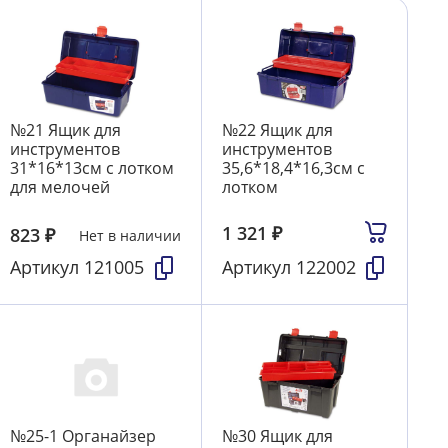
№21 Ящик для
№22 Ящик для
инструментов
инструментов
31*16*13см с лотком
35,6*18,4*16,3см с
для мелочей
лотком
1 321
₽
823
₽
Нет в наличии
Артикул
121005
Артикул
122002
№25-1 Органайзер
№30 Ящик для