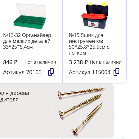
№13-32 Органайзер
№15 Ящик для
для мелких деталей
инструментов
33*25*5,4см
50*25,8*25,5см с
лотком
846
₽
3 238
₽
Нет в наличии
Нет в наличии
Артикул
70105
Артикул
115004
для дерева
одителя