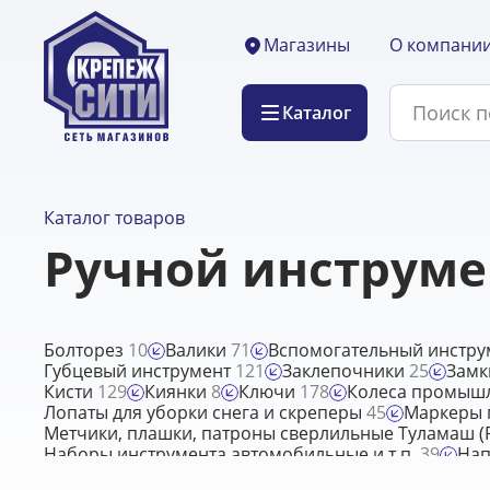
О компани
Магазины
Каталог
Каталог товаров
Ручной инструме
Болторез
10
Валики
71
Вспомогательный инстр
Губцевый инструмент
121
Заклепочники
25
Замк
Кисти
129
Киянки
8
Ключи
178
Колеса промыш
Лопаты для уборки снега и скреперы
45
Маркеры
Метчики, плашки, патроны сверлильные Туламаш (Ро
Наборы инструмента автомобильные и т.п.
39
На
Отвертки
61
Паяльники
12
Пистолеты
19
Пленк