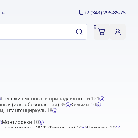
ты
+7 (343) 295-85-75
0
Головки сменные и принадлежности
121
нный (искробезопасный)
39
Кельмы
10
и, штангенциркуль
18
Монтировки
10
ы по металлу NWS /Германия/
16
Ножовки
30
рестики
57