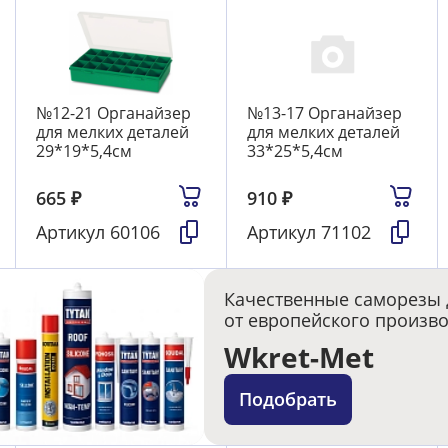
№12-21 Органайзер
№13-17 Органайзер
для мелких деталей
для мелких деталей
29*19*5,4см
33*25*5,4см
665
₽
910
₽
Артикул
60106
Артикул
71102
Качественные саморезы 
от европейского произв
Wkret-Met
Подобрать