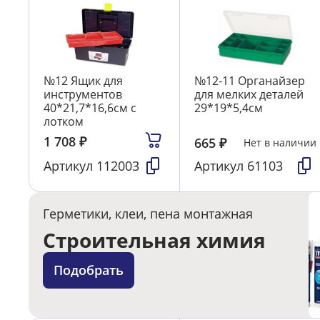
№12 Ящик для
№12-11 Органайзер
инструментов
для мелких деталей
40*21,7*16,6см с
29*19*5,4см
лотком
1 708
₽
665
₽
Нет в наличии
Артикул
112003
Артикул
61103
Герметики, клеи, пена монтажная
Строительная химия
Подобрать