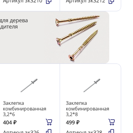
Артикул
зк3210
Артикул
зк3212
для дерева
одителя
Заклепка
Заклепка
комбинированная
комбинированная
3,2*6
3,2*8
404
₽
499
₽
Артикул
зк326
Артикул
зк328