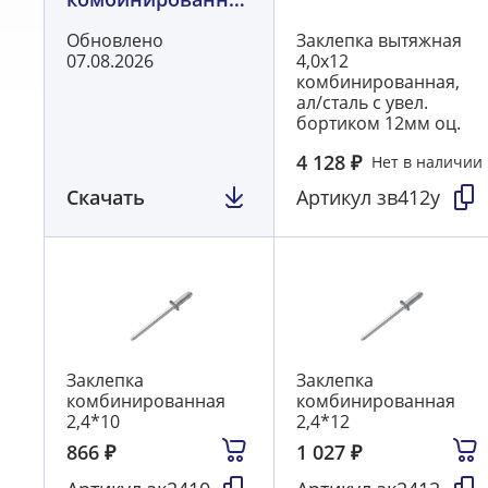
AL/St
Обновлено
Заклепка вытяжная
07.08.2026
4,0х12
комбинированная,
ал/сталь с увел.
бортиком 12мм оц.
4 128
₽
Нет в наличии
Скачать
Артикул
зв412у
Заклепка
Заклепка
комбинированная
комбинированная
2,4*10
2,4*12
866
₽
1 027
₽