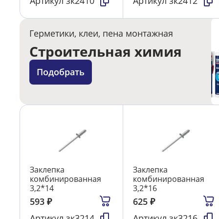
Артикул
зк2410
Артикул
зк2412
Герметики, клеи, пена монтажная
Строительная химия
Подобрать
Заклепка
Заклепка
комбинированная
комбинированная
3,2*14
3,2*16
593
₽
625
₽
Артикул
зк3214
Артикул
зк3216