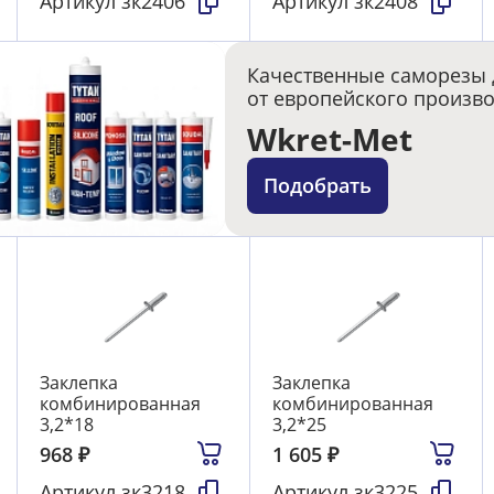
Артикул
зк2406
Артикул
зк2408
Качественные саморезы 
от европейского произв
Wkret-Met
Подобрать
Заклепка
Заклепка
комбинированная
комбинированная
3,2*18
3,2*25
968
₽
1 605
₽
Артикул
зк3218
Артикул
зк3225