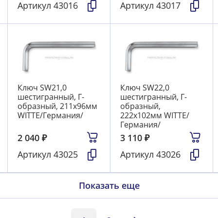
Артикул
43016
Артикул
43017
Ключ SW21,0
Ключ SW22,0
шестигранный, Г-
шестигранный, Г-
образный, 211х96мм
образный,
WITTE/Германия/
222х102мм WITTE/
Германия/
2 040
₽
3 110
₽
Артикул
43025
Артикул
43026
Показать еще