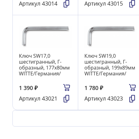
Артикул
43014
Артикул
43015
Ключ SW17,0
Ключ SW19,0
шестигранный, Г-
шестигранный, Г-
образный, 177х80мм
образный, 199х89мм
WITTE/Германия/
WITTE/Германия/
1 390
₽
1 780
₽
Артикул
43021
Артикул
43023