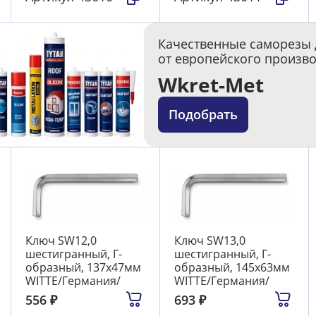
Качественные саморезы 
от европейского произв
Wkret-Met
Подобрать
Ключ SW12,0
Ключ SW13,0
шестигранный, Г-
шестигранный, Г-
образный, 137х47мм
образный, 145х63мм
WITTE/Германия/
WITTE/Германия/
556
₽
693
₽