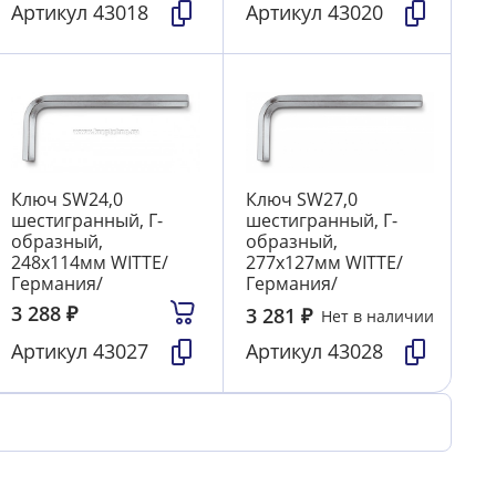
Артикул
43018
Артикул
43020
Ключ SW24,0
Ключ SW27,0
шестигранный, Г-
шестигранный, Г-
образный,
образный,
248х114мм WITTE/
277х127мм WITTE/
Германия/
Германия/
3 288
₽
3 281
₽
Нет в наличии
Артикул
43027
Артикул
43028