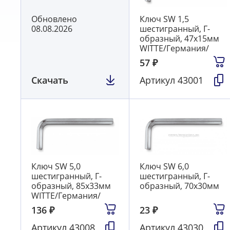
Обновлено
Ключ SW 1,5
08.08.2026
шестигранный, Г-
образный, 47х15мм
WITTE/Германия/
57
₽
Скачать
Артикул
43001
Ключ SW 5,0
Ключ SW 6,0
шестигранный, Г-
шестигранный, Г-
образный, 85х33мм
образный, 70х30мм
WITTE/Германия/
136
₽
23
₽
Артикул
43008
Артикул
43030