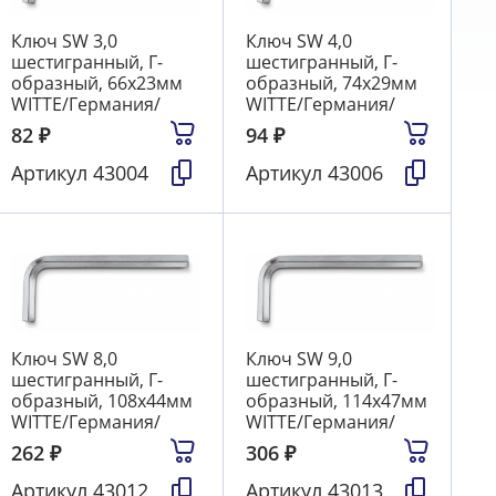
Ключ SW 3,0
Ключ SW 4,0
шестигранный, Г-
шестигранный, Г-
образный, 66х23мм
образный, 74х29мм
WITTE/Германия/
WITTE/Германия/
82
₽
94
₽
Артикул
43004
Артикул
43006
Ключ SW 8,0
Ключ SW 9,0
шестигранный, Г-
шестигранный, Г-
образный, 108х44мм
образный, 114х47мм
WITTE/Германия/
WITTE/Германия/
262
₽
306
₽
Артикул
43012
Артикул
43013