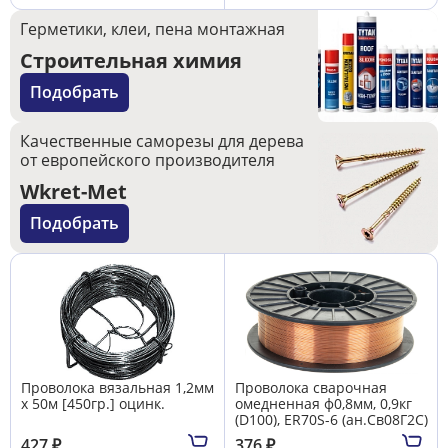
Герметики, клеи, пена монтажная
Строительная химия
Подобрать
Качественные саморезы для дерева
от европейского производителя
Wkret-Met
Подобрать
Проволока вязальная 1,2мм
Проволока сварочная
х 50м [450гр.] оцинк.
омедненная ф0,8мм, 0,9кг
(D100), ER70S-6 (ан.Св08Г2С)
427
₽
376
₽