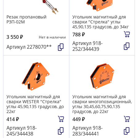
Резак пропановый
Угольник магнитный для
РЗП-02М
сварки "Стрелка" углы
45,90,135 градусов, до 34кг
788
₽
3 550
₽
Нет в наличии
Артикул
918-
Артикул
2278070**
252/344439
Угольник магнитный для
Угольник магнитный для
сварки WESTER "Стрелка"
сварки многопозиционный,
углы 45,90,135 градусов, до
углы 30,45,60,75,90,135
22кг
градусов, до 22кг
414
₽
449
₽
Артикул
918-
Артикул
918-
245/344438
283/344441