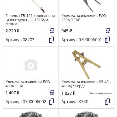
Горелка ГВ-121 кровельная
Клемма заземления ЕСО
газовоздушная, 1015мм,
250А ЭСАБ
d70мм
2 220
₽
945
₽
Артикул
08203
Артикул
0700006001
Клемма заземления ЕСО
Клемма заземления КЗ-40
400А ЭСАБ
(400А) "Корд"
1 407
₽
1 027
₽
Нет в наличии
Артикул
0700006002
Артикул
КЗ40