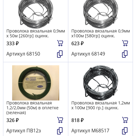
Проволока вязальная 0,9мм
Проволока вязальная 0,9мм
х 50м [260гр] оцинк.
х100м [580гр] оцинк.
333
₽
623
₽
Артикул
68150
Артикул
68149
Проволока вязальная
Проволока вязальная 1,2мм
1,2/2,0мм (50м) в оплетке
х 100м [900 гр.] оцинк.
(зеленая)
326
₽
818
₽
Артикул
ПВ12з
Артикул
М68517