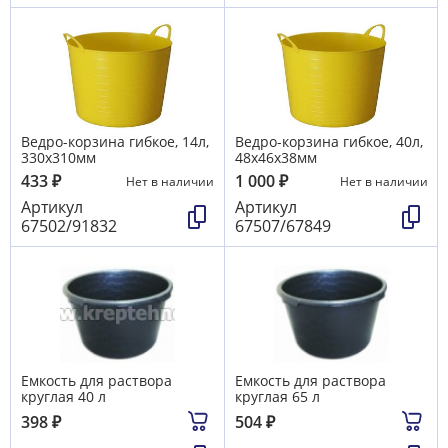
Ведро-корзина гибкое, 14л,
Ведро-корзина гибкое, 40л,
330х310мм
48x46x38мм
433
₽
1 000
₽
Нет в наличии
Нет в наличии
Артикул
Артикул
67502/91832
67507/67849
Емкость для раствора
Емкость для раствора
круглая 40 л
круглая 65 л
398
₽
504
₽