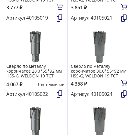
3 777
₽
3 851
₽
Артикул
40105019
Артикул
40105021
Сверло по металлу
Сверло по металлу
корончатое 28,0*55*92 мм
корончатое 30,0*55*92 мм
HSS-G, WELDON 19 TCT
HSS-G, WELDON 19 TCT
4 358
₽
4 067
₽
Нет в наличии
Артикул
40105022
Артикул
40105024