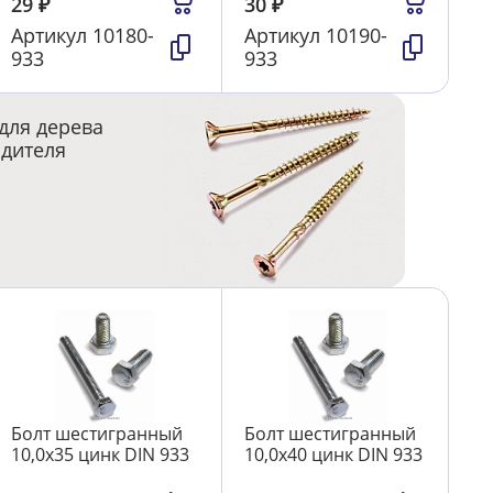
29
₽
30
₽
Артикул
10180-
Артикул
10190-
933
933
для дерева
одителя
Болт шестигранный
Болт шестигранный
10,0х35 цинк DIN 933
10,0х40 цинк DIN 933