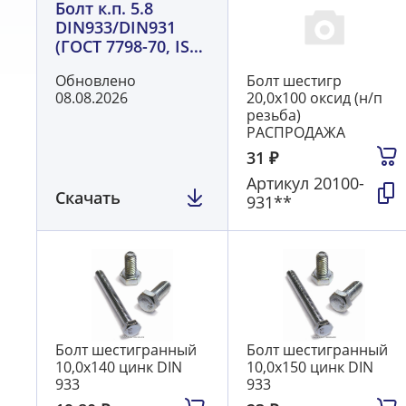
Болт к.п. 5.8
DIN933/DIN931
(ГОСТ 7798-70, ISO
4017/8676)
Обновлено
Болт шестигр
08.08.2026
20,0х100 оксид (н/п
резьба)
РАСПРОДАЖА
31
₽
Артикул
20100-
Скачать
931**
Болт шестигранный
Болт шестигранный
10,0х140 цинк DIN
10,0х150 цинк DIN
933
933