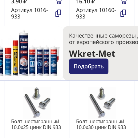
3.90
₽
16.10
₽
Артикул
1016-
Артикул
10160-
933
933
Качественные саморезы 
от европейского произв
Wkret-Met
Подобрать
Болт шестигранный
Болт шестигранный
10,0х25 цинк DIN 933
10,0х30 цинк DIN 933