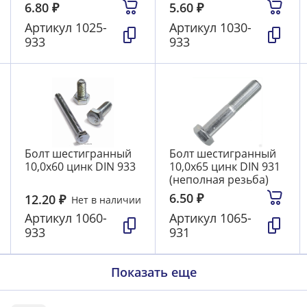
6.80
₽
5.60
₽
Артикул
1025-
Артикул
1030-
933
933
Болт шестигранный
Болт шестигранный
10,0х60 цинк DIN 933
10,0х65 цинк DIN 931
(неполная резьба)
6.50
₽
12.20
₽
Нет в наличии
Артикул
1060-
Артикул
1065-
933
931
Показать еще