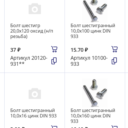
Болт шестигр
Болт шестигранный
20,0х120 оксид (н/п
10,0х100 цинк DIN
резьба)
933
37
₽
15.70
₽
Артикул
20120-
Артикул
10100-
931**
933
Болт шестигранный
Болт шестигранный
10,0х16 цинк DIN 933
10,0х160 цинк DIN
933