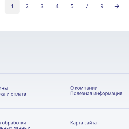
1
2
3
4
5
/
9
О компании
ины
Полезная информация
ка и оплата
а обработки
Карта сайта
льных данных