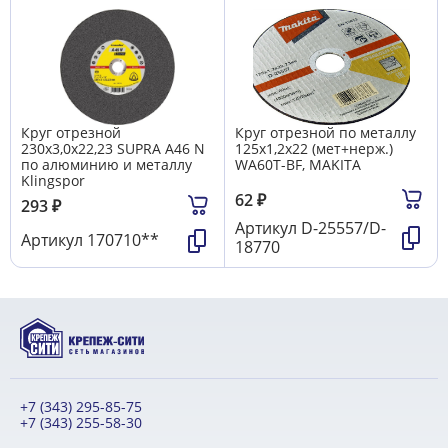
Круг отрезной
Круг отрезной по металлу
230х3,0х22,23 SUPRA A46 N
125х1,2х22 (мет+нерж.)
по алюминию и металлу
WA60T-BF, MAKITA
Klingspor
62
₽
293
₽
Артикул
D-25557/D-
Артикул
170710**
18770
+7 (343) 295-85-75
+7 (343) 255-58-30