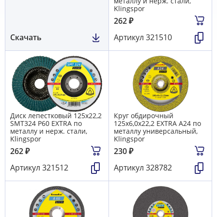
металлу и нерж. стали,
Klingspor
262
₽
Скачать
Артикул
321510
Диск лепестковый 125х22,2
Круг обдирочный
SMT324 P60 EXTRA по
125х6,0х22,2 EXTRA A24 по
металлу и нерж. стали,
металлу универсальный,
Klingspor
Klingspor
262
₽
230
₽
Артикул
321512
Артикул
328782