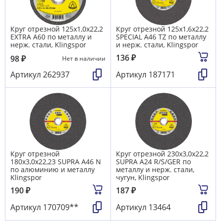
Круг отрезной 125х1,0х22,2
Круг отрезной 125х1,6х22,2
EXTRA A60 по металлу и
SPECIAL A46 TZ по металлу
нерж. стали, Klingspor
и нерж. стали, Klingspor
136
₽
98
₽
Нет в наличии
Артикул
262937
Артикул
187171
Круг отрезной
Круг отрезной 230х3,0х22,2
180х3,0х22,23 SUPRA A46 N
SUPRA A24 R/S/GER по
по алюминию и металлу
металлу и нерж. стали,
Klingspor
чугун, Klingspor
190
₽
187
₽
Артикул
170709**
Артикул
13464