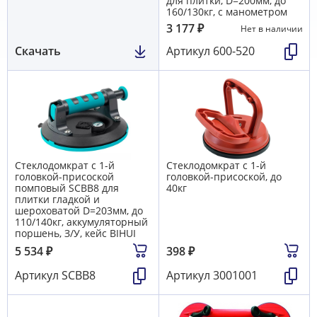
для плитки, D=200мм, до
160/130кг, с манометром
3 177
₽
Нет в наличии
Скачать
Артикул
600-520
Стеклодомкрат с 1-й
Стеклодомкрат с 1-й
головкой-присоской
головкой-присоской, до
помповый SCBB8 для
40кг
плитки гладкой и
шероховатой D=203мм, до
110/140кг, аккумуляторный
поршень, З/У, кейс BIHUI
5 534
₽
398
₽
Артикул
SCBB8
Артикул
3001001