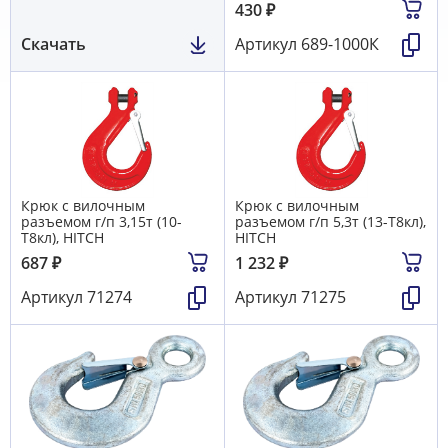
430
₽
Скачать
Артикул
689-1000К
Крюк с вилочным
Крюк с вилочным
разъемом г/п 3,15т (10-
разъемом г/п 5,3т (13-Т8кл),
Т8кл), HITCH
HITCH
687
₽
1 232
₽
Артикул
71274
Артикул
71275