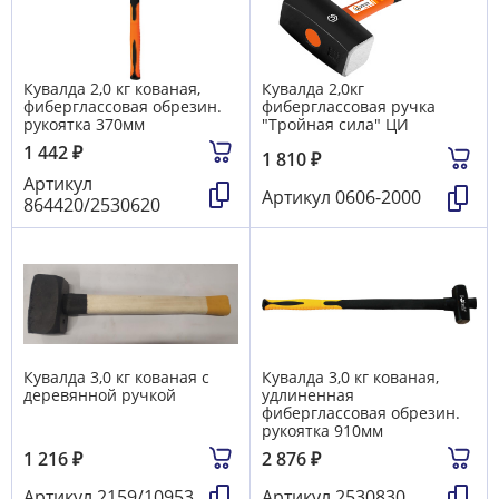
Кувалда 2,0 кг кованая,
Кувалда 2,0кг
фиберглассовая обрезин.
фиберглассовая ручка
рукоятка 370мм
"Тройная сила" ЦИ
1 442
₽
1 810
₽
Артикул
Артикул
0606-2000
864420/2530620
Кувалда 3,0 кг кованая с
Кувалда 3,0 кг кованая,
деревянной ручкой
удлиненная
фиберглассовая обрезин.
рукоятка 910мм
1 216
₽
2 876
₽
Артикул
2159/10953
Артикул
2530830