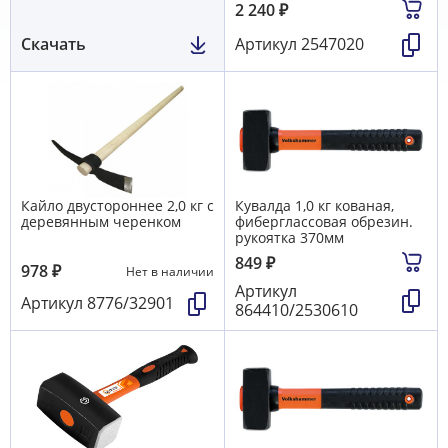
2 240
₽
Скачать
Артикул
2547020
Кайло двустороннее 2,0 кг с
Кувалда 1,0 кг кованая,
деревянным черенком
фиберглассовая обрезин.
рукоятка 370мм
849
₽
978
₽
Нет в наличии
Артикул
Артикул
8776/32901
864410/2530610