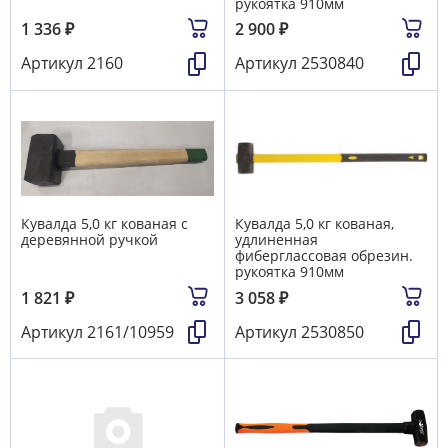
рукоятка 910мм
1 336
₽
2 900
₽
Артикул
2160
Артикул
2530840
Кувалда 5,0 кг кованая с
Кувалда 5,0 кг кованая,
деревянной ручкой
удлиненная
фиберглассовая обрезин.
рукоятка 910мм
1 821
₽
3 058
₽
Артикул
2161/10959
Артикул
2530850