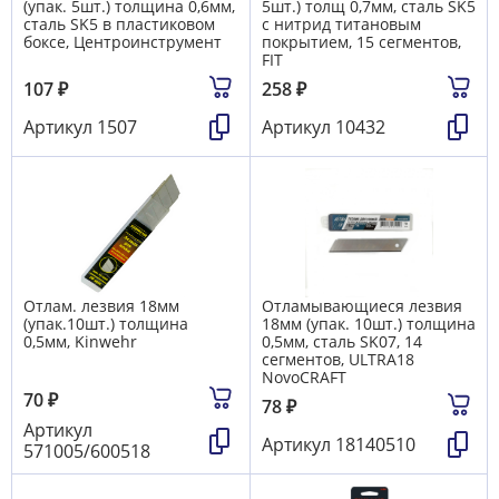
(упак. 5шт.) толщина 0,6мм,
5шт.) толщ 0,7мм, сталь SK5
сталь SK5 в пластиковом
с нитрид титановым
боксе, Центроинструмент
покрытием, 15 сегментов,
FIT
107
₽
258
₽
Артикул
1507
Артикул
10432
Отлам. лезвия 18мм
Отламывающиеся лезвия
(упак.10шт.) толщина
18мм (упак. 10шт.) толщина
0,5мм, Kinwehr
0,5мм, сталь SK07, 14
сегментов, ULTRA18
NovoCRAFT
70
₽
78
₽
Артикул
Артикул
18140510
571005/600518