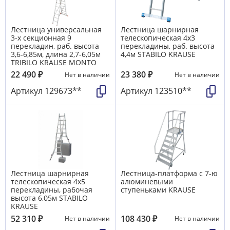
Лестница универсальная
Лестница шарнирная
3-х секционная 9
телескопическая 4х3
перекладин, раб. высота
перекладины, раб. высота
3,6-6,85м, длина 2,7-6,05м
4,4м STABILO KRAUSE
TRIBILO KRAUSE MONTO
22 490
₽
23 380
₽
Нет в наличии
Нет в наличии
Артикул
129673**
Артикул
123510**
Лестница шарнирная
Лестница-платформа с 7-ю
телескопическая 4х5
алюминевыми
перекладины, рабочая
ступеньками KRAUSE
высота 6,05м STABILO
KRAUSE
52 310
₽
108 430
₽
Нет в наличии
Нет в наличии