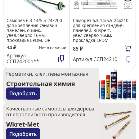
Саморез 6,3-14/5,5-24х200
Саморез 6,3-14/5,5-24х210
для крепления сэндвич
для крепления сэндвич
панелей, оцинк.,
панелей, Ruspert,
увел.сверло 16мм,
увел.сверло 16мм,
прокладка EPDM, OF
прокладка EPDM
34
₽
Нет в наличии
85
₽
Артикул
Артикул
ССП24210
ССП24200о**
Герметики, клеи, пена монтажная
Строительная химия
Подобрать
Качественные саморезы для дерева
от европейского производителя
Wkret-Met
Подобрать