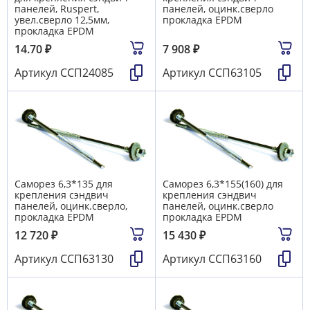
панелей, Ruspert,
панелей, оцинк.сверло
увел.сверло 12,5мм,
прокладка EPDM
прокладка EPDM
14.70
₽
7 908
₽
Артикул
ССП24085
Артикул
ССП63105
Саморез 6,3*135 для
Саморез 6,3*155(160) для
крепления сэндвич
крепления сэндвич
панелей, оцинк.сверло,
панелей, оцинк.сверло
прокладка EPDM
прокладка EPDM
12 720
₽
15 430
₽
Артикул
ССП63130
Артикул
ССП63160