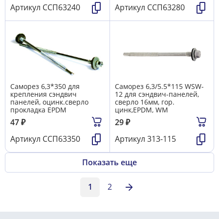
Артикул
ССП63240
Артикул
ССП63280
Саморез 6,3*350 для
Саморез 6,3/5.5*115 WSW-
крепления сэндвич
12 для сэндвич-панелей,
панелей, оцинк.сверло
сверло 16мм, гор.
прокладка EPDM
цинк,EPDM, WM
47
₽
29
₽
Артикул
ССП63350
Артикул
313-115
Показать еще
1
2