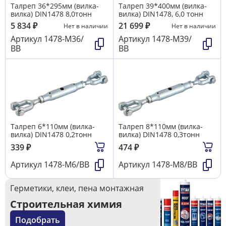
Талреп 36*295мм (вилка-
Талреп 39*400мм (вилка-
вилка) DIN1478 8,0тонн
вилка) DIN1478, 6,0 тонн
5 834
₽
21 699
₽
Нет в наличии
Нет в наличии
Артикул
1478-М36/
Артикул
1478-М39/
ВВ
ВВ
Талреп 6*110мм (вилка-
Талреп 8*110мм (вилка-
вилка) DIN1478 0,2тонн
вилка) DIN1478 0,3тонн
339
₽
474
₽
Артикул
1478-М6/ВВ
Артикул
1478-М8/ВВ
Герметики, клеи, пена монтажная
Строительная химия
Подобрать