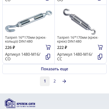
Талреп 16*170мм (крюк-
Талреп 16*170мм (крюк-
кольцо) DIN1480
крюк) DIN1480
226
₽
222
₽
Артикул
1480-М16/
Артикул
1480-М16/
СО
СС
Показать еще
1
2