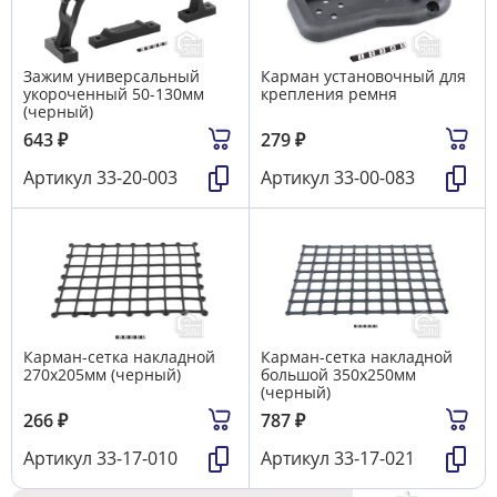
Зажим универсальный
Карман установочный для
укороченный 50-130мм
крепления ремня
(черный)
643
₽
279
₽
Артикул
33-20-003
Артикул
33-00-083
Карман-сетка накладной
Карман-сетка накладной
270х205мм (черный)
большой 350х250мм
(черный)
266
₽
787
₽
Артикул
33-17-010
Артикул
33-17-021