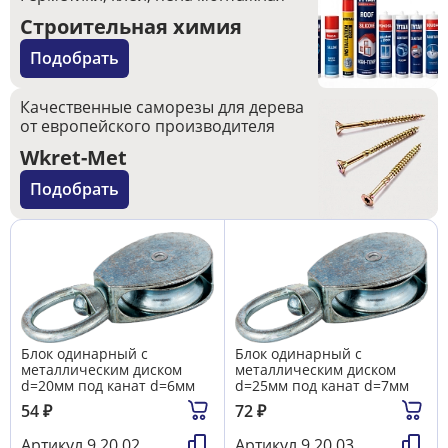
Строительная химия
Подобрать
Качественные саморезы для дерева
от европейского производителя
Wkret-Met
Подобрать
Блок одинарный с
Блок одинарный с
металлическим диском
металлическим диском
d=20мм под канат d=6мм
d=25мм под канат d=7мм
54
₽
72
₽
Артикул
9.20.02
Артикул
9.20.03