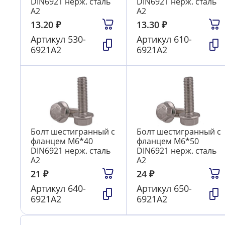
DIN6921 нерж. сталь
DIN6921 нерж. сталь
А2
А2
13.20
₽
13.30
₽
Артикул
530-
Артикул
610-
6921А2
6921А2
Болт шестигранный с
Болт шестигранный с
фланцем М6*40
фланцем М6*50
DIN6921 нерж. сталь
DIN6921 нерж. сталь
А2
А2
21
₽
24
₽
Артикул
640-
Артикул
650-
6921А2
6921А2