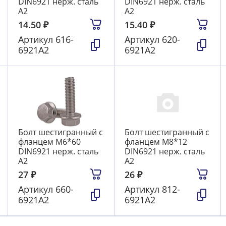
DIN6921 нерж. сталь
DIN6921 нерж. сталь
А2
А2
14.50
₽
15.40
₽
Артикул
616-
Артикул
620-
6921А2
6921А2
Болт шестигранный с
Болт шестигранный с
фланцем М6*60
фланцем М8*12
DIN6921 нерж. сталь
DIN6921 нерж. сталь
А2
А2
27
₽
26
₽
Артикул
660-
Артикул
812-
6921А2
6921А2