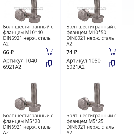
Болт шестигранный с
Болт шестигранный с
фланцем М10*40
фланцем М10*50
DIN6921 нерж. сталь
DIN6921 нерж. сталь
А2
А2
66
₽
74
₽
Артикул
1040-
Артикул
1050-
6921А2
6921А2
Болт шестигранный с
Болт шестигранный с
фланцем М5*20
фланцем М5*25
DIN6921 нерж. сталь
DIN6921 нерж. сталь
А2
А2