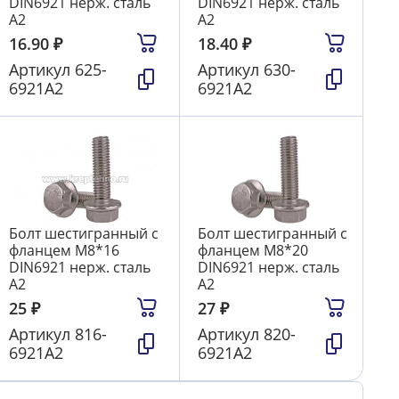
DIN6921 нерж. сталь
DIN6921 нерж. сталь
А2
А2
16.90
₽
18.40
₽
Артикул
625-
Артикул
630-
6921А2
6921А2
Болт шестигранный с
Болт шестигранный с
фланцем М8*16
фланцем М8*20
DIN6921 нерж. сталь
DIN6921 нерж. сталь
А2
А2
25
₽
27
₽
Артикул
816-
Артикул
820-
6921А2
6921А2