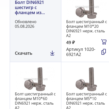
Болт DIN6921
шестигр с
фланцем из
нержавеющей
Обновлено
Болт шестигранный с
стали А2
05.08.2026
фланцем М10*20
DIN6921 нерж. сталь
А2
49
₽
Артикул
1020-
Скачать
6921А2
Болт шестигранный с
Болт шестигранный с
фланцем М10*60
фланцем М5*10
DIN6921 нерж. сталь
DIN6921 нерж. сталь
А2
А2