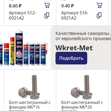
8.60
₽
9.40
₽
Артикул
512-
Артикул
516-
6921А2
6921А2
Качественные саморезы 
от европейского произв
Wkret-Met
Подобрать
Болт шестигранный с
Болт шестигранный с
фланцем М6*16
фланцем М6*20