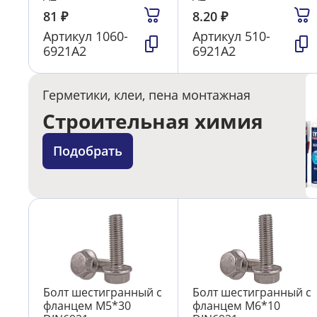
81
₽
8.20
₽
Артикул
1060-
Артикул
510-
6921А2
6921А2
Герметики, клеи, пена монтажная
Строительная химия
Подобрать
Болт шестигранный с
Болт шестигранный с
фланцем М5*30
фланцем М6*10