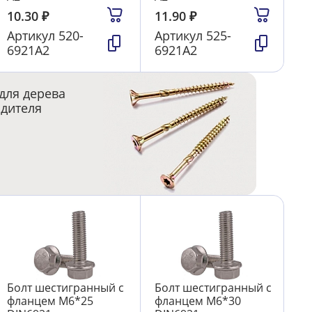
10.30
₽
11.90
₽
Артикул
520-
Артикул
525-
6921А2
6921А2
для дерева
одителя
Болт шестигранный с
Болт шестигранный с
фланцем М6*25
фланцем М6*30