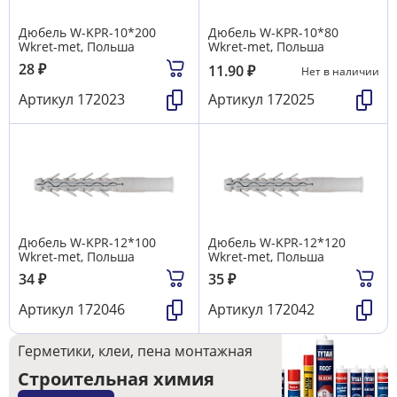
Дюбель W-KРR-10*200
Дюбель W-KРR-10*80
Wkret-met, Польша
Wkret-met, Польша
28
₽
11.90
₽
Нет в наличии
Артикул
172023
Артикул
172025
Дюбель W-KРR-12*100
Дюбель W-KРR-12*120
Wkret-met, Польша
Wkret-met, Польша
34
₽
35
₽
Артикул
172046
Артикул
172042
Герметики, клеи, пена монтажная
Строительная химия