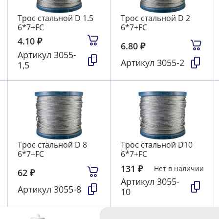
Трос стальной D 1.5
Трос стальной D 2
6*7+FC
6*7+FC
4.10
₽
6.80
₽
Артикул
3055-
Артикул
3055-2
1,5
Трос стальной D 8
Трос стальной D10
6*7+FC
6*7+FC
131
₽
Нет в наличии
62
₽
Артикул
3055-
Артикул
3055-8
10