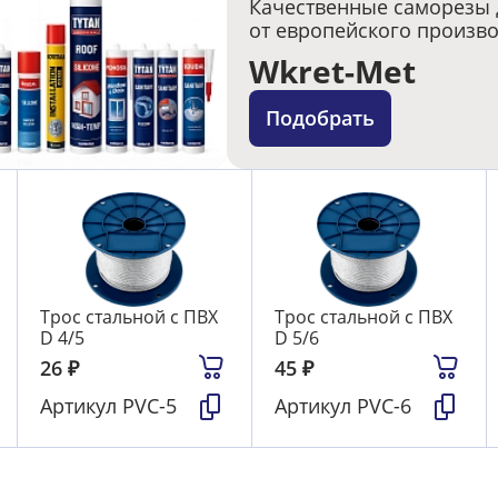
Качественные саморезы 
от европейского произв
Wkret-Met
Подобрать
Трос стальной с ПВХ
Трос стальной с ПВХ
D 4/5
D 5/6
26
₽
45
₽
Артикул
PVC-5
Артикул
PVC-6