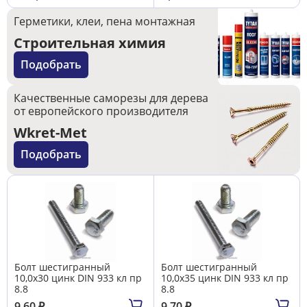
Герметики, клеи, пена монтажная
Строительная химия
Подобрать
Качественные саморезы для дерева
от европейского производителя
Wkret-Met
Подобрать
Болт шестигранный
Болт шестигранный
10,0х30 цинк DIN 933 кл пр
10,0х35 цинк DIN 933 кл пр
8.8
8.8
9.60
₽
9.70
₽