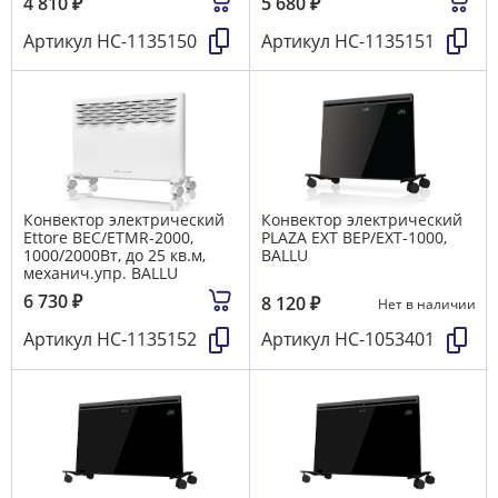
4 810
₽
5 680
₽
Артикул
НС-1135150
Артикул
НС-1135151
Конвектор электрический
Конвектор электрический
Ettore BEC/ETMR-2000,
PLAZA EXT BEP/EXT-1000,
1000/2000Вт, до 25 кв.м,
BALLU
механич.упр. BALLU
6 730
₽
8 120
₽
Нет в наличии
Артикул
НС-1135152
Артикул
НС-1053401