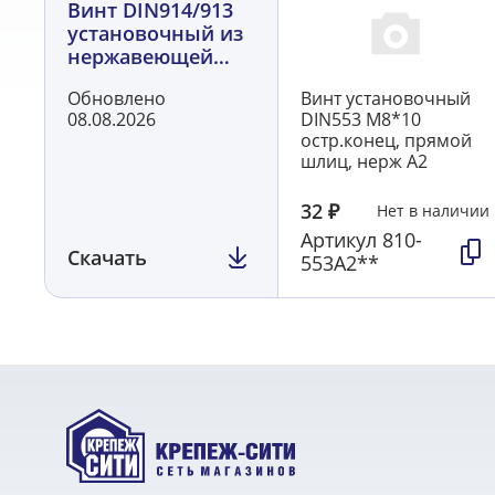
Винт DIN914/913
установочный из
нержавеющей
стали А2
Обновлено
Винт установочный
08.08.2026
DIN553 М8*10
остр.конец, прямой
шлиц, нерж А2
32
₽
Нет в наличии
Артикул
810-
Скачать
553А2**