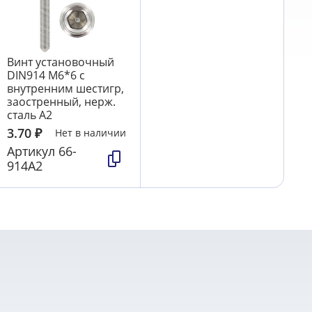
Винт установочный
DIN914 М6*6 с
внутренним шестигр,
заостренный, нерж.
сталь А2
3.70
₽
Нет в наличии
Артикул
66-
914А2