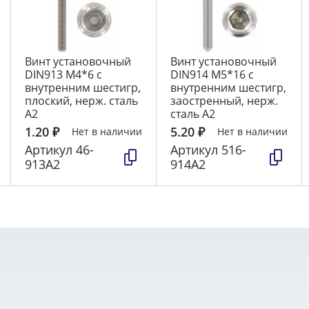
Винт установочный
Винт установочный
DIN913 М4*6 с
DIN914 М5*16 с
внутренним шестигр,
внутренним шестигр,
плоский, нерж. сталь
заостренный, нерж.
А2
сталь А2
1.20
₽
5.20
₽
Нет в наличии
Нет в наличии
Артикул
46-
Артикул
516-
913А2
914А2