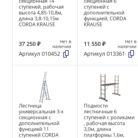
секционная 14
секционная 6
ступеней, рабочая
ступеней с
высота 4,85-10,8м,
дополнительной
длина 3,8-10,15м
функцией, CORDA
CORDA KRAUSE
KRAUSE
Нет в
Нет в
37 250
₽
11 550
₽
наличии
наличии
Артикул
010452
Артикул
013361
Лестница
Подмости
универсальная 3-х
лестничные 6
секционная с
ступеней с роликами
дополнительной
, рабочая высота
функцией 11
3,0м, длина
ступеней CORDA
платформы 1,6м,