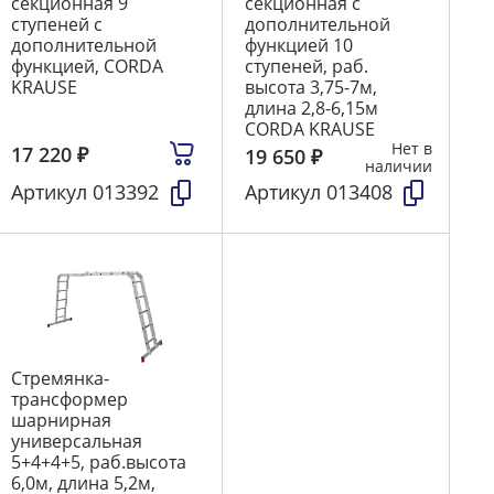
секционная 9
секционная с
ступеней с
дополнительной
дополнительной
функцией 10
функцией, CORDA
ступеней, раб.
KRAUSE
высота 3,75-7м,
длина 2,8-6,15м
CORDA KRAUSE
Нет в
17 220
₽
19 650
₽
наличии
Артикул
013392
Артикул
013408
Стремянка-
трансформер
шарнирная
универсальная
5+4+4+5, раб.высота
6,0м, длина 5,2м,