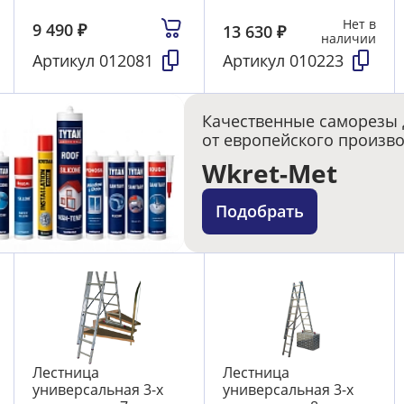
Нет в
9 490
₽
13 630
₽
наличии
Артикул
012081
Артикул
010223
Качественные саморезы 
от европейского произв
Wkret-Met
Подобрать
Лестница
Лестница
универсальная 3-х
универсальная 3-х