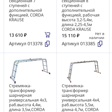
секционная 7
секционная 8
ступеней с
ступеней с
дополнительной
дополнительной
функцией, CORDA
функцией, рабочая
KRAUSE
высота 3,2-5,4м,
длина 2,25-4,5м
CORDA KRAUSE
Нет в
13 610
₽
15 110
₽
наличии
Артикул
013378
Артикул
013385
Стремянка-
Стремянка-
трансформер
трансформер
шарнирная
шарнирная
универсальная 4х3,
универсальная 4х4,
раб.высота 4,4м,
раб.высота 5,5м,
длина 3,5м,CORDA
длина 4,7м, CORDA