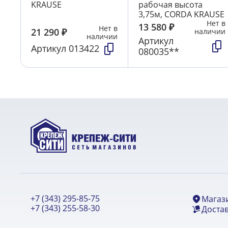
KRAUSE
рабочая высота
3,75м, CORDA KRAUSE
Нет в
13 580
₽
Нет в
21 290
₽
наличии
наличии
Артикул
Артикул
013422
080035**
+7 (343) 295-85-75
Магаз
+7 (343) 255-58-30
Достав