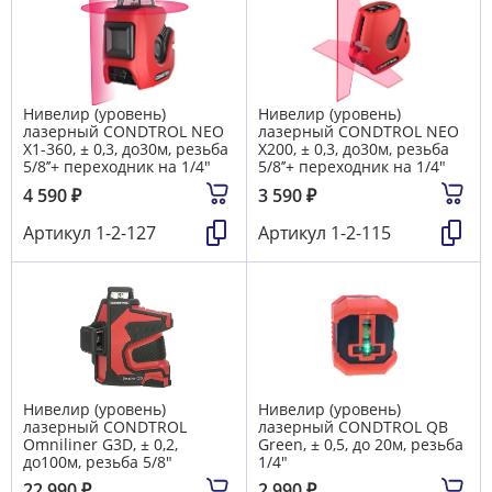
Нивелир (уровень)
Нивелир (уровень)
лазерный CONDTROL NEO
лазерный CONDTROL NEO
X1-360, ± 0,3, до30м, резьба
X200, ± 0,3, до30м, резьба
5/8’’+ переходник на 1/4"
5/8’’+ переходник на 1/4"
4 590
₽
3 590
₽
Артикул
1-2-127
Артикул
1-2-115
Нивелир (уровень)
Нивелир (уровень)
лазерный CONDTROL
лазерный CONDTROL QB
Omniliner G3D, ± 0,2,
Green, ± 0,5, до 20м, резьба
до100м, резьба 5/8"
1/4"
22 990
₽
2 990
₽