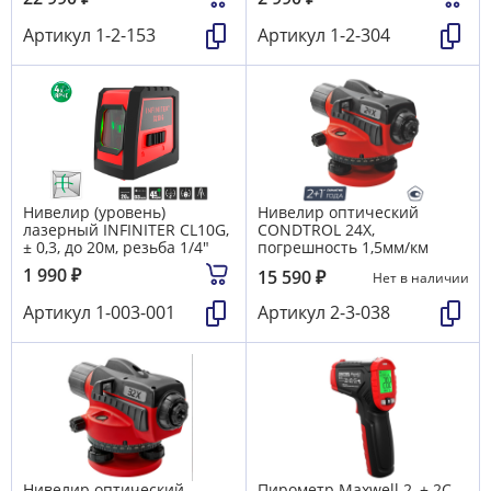
Артикул
1-2-153
Артикул
1-2-304
Нивелир (уровень)
Нивелир оптический
лазерный INFINITER CL10G,
CONDTROL 24X,
± 0,3, до 20м, резьба 1/4"
погрешность 1,5мм/км
1 990
₽
15 590
₽
Нет в наличии
Артикул
1-003-001
Артикул
2-3-038
Нивелир оптический
Пирометр Maxwell 2, ± 2C.,