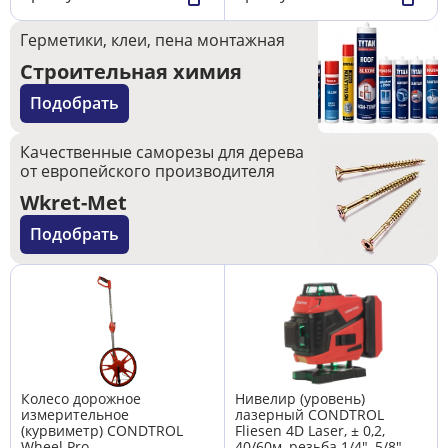
Герметики, клеи, пена монтажная
Строительная химия
Подобрать
Качественные саморезы для дерева
от европейского производителя
Wkret-Met
Подобрать
Колесо дорожное
Нивелир (уровень)
измерительное
лазерный CONDTROL
(курвиметр) CONDTROL
Fliesen 4D Laser, ± 0,2,
Wheel Pro
40/60м, резьба 1/4", 5/8",