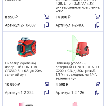
4,2В, Li-ion, 2х5,4А/ч, ЗУ,
универсальное крепление,
кейс
8 990
₽
14 990
₽
Артикул
2-10-007
Артикул
1-2-466
Нивелир (уровень)
Нивелир (уровень)
лазерный CONDTROL
лазерный CONDTROL NEO
GFX360-3, ± 0,3, до 20м,
G200 ± 0,3, до30м, резьба
зеленый луч
5/8’’+ переходник на 1/4",
зеленый луч
10 990
₽
4 590
₽
Артикул
1-2-222
Артикул
1-2-126