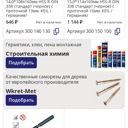
14,0*108х160мм HSS-R DIN
15,0*114х169мм HSS-R DIN
338 стандарт (черное) с
338 стандарт (черное) с
проточкой 13мм, KEIL /
проточкой 10мм, KEIL /
Германия/
Германия/
646
₽
1 144
₽
Нет в наличии
Нет в наличии
Артикул
300 140 130
Артикул
300 150 100
Герметики, клеи, пена монтажная
Строительная химия
Подобрать
Качественные саморезы для дерева
от европейского производителя
Wkret-Met
Подобрать