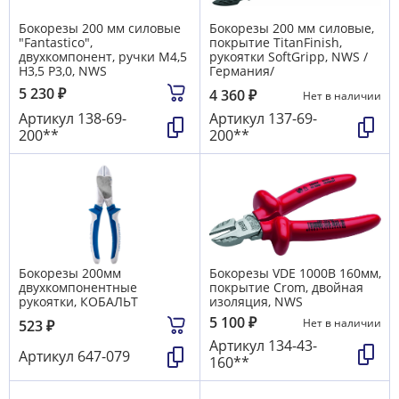
Бокорезы 200 мм силовые
Бокорезы 200 мм силовые,
"Fantastico",
покрытие TitanFinish,
двухкомпонент, ручки М4,5
рукоятки SoftGripp, NWS /
Н3,5 Р3,0, NWS
Германия/
5 230
₽
4 360
₽
Нет в наличии
Артикул
138-69-
Артикул
137-69-
200**
200**
Бокорезы 200мм
Бокорезы VDE 1000В 160мм,
двухкомпонентные
покрытие Crom, двойная
рукоятки, КОБАЛЬТ
изоляция, NWS
5 100
₽
Нет в наличии
523
₽
Артикул
134-43-
Артикул
647-079
160**