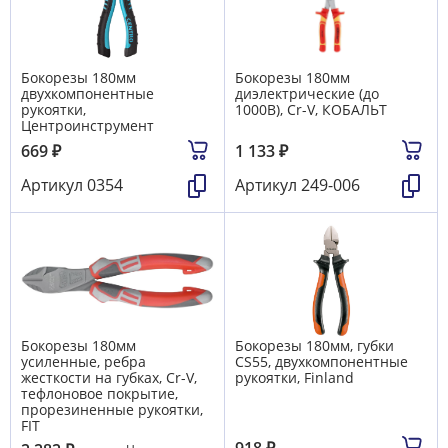
Бокорезы 180мм
Бокорезы 180мм
двухкомпонентные
диэлектрические (до
рукоятки,
1000В), Cr-V, КОБАЛЬТ
Центроинструмент
669
₽
1 133
₽
Артикул
0354
Артикул
249-006
Бокорезы 180мм
Бокорезы 180мм, губки
усиленные, ребра
CS55, двухкомпонентные
жесткости на губках, Cr-V,
рукоятки, Finland
тефлоновое покрытие,
прорезиненные рукоятки,
FIT
918
₽