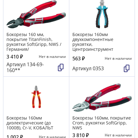
Бокорезы 160 мм,
Бокорезы 160мм
покрытие TitanFinish,
двухкомпонентные
рукоятки SoftGripp, NWS /
рукоятки,
Германия/
Центроинструмент
3 410
₽
Нет в наличии
563
₽
Нет в наличии
Артикул
134-69-
Артикул
0353
160**
Бокорезы 160мм
Бокорезы 160мм, покрытие
диэлектрические (до
Crom, рукоятки SoftGripp,
1000В), Cr-V, КОБАЛЬТ
NWS
3 810
₽
Нет в наличии
1 002
₽
Нет в наличии