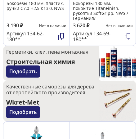
Бокорезы 180 мм, пластик,
Бокорезы 180 мм,
ручки С7,0 Н2,5 К13,0, NWS
покрытие TitanFinish,
рукоятки SoftGripp, NWS /
Германия/
3 190
₽
3 620
₽
Нет в наличии
Нет в наличии
Артикул
134-62-
Артикул
134-69-
180**
180**
Герметики, клеи, пена монтажная
Строительная химия
Подобрать
Качественные саморезы для дерева
от европейского производителя
Wkret-Met
Подобрать