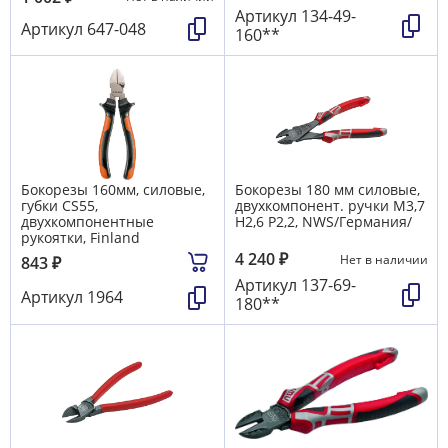
Артикул
134-49-
Артикул
647-048
160**
Бокорезы 160мм, силовые,
Бокорезы 180 мм силовые,
губки CS55,
двухкомпонент. ручки М3,7
двухкомпонентные
Н2,6 Р2,2, NWS/Германия/
рукоятки, Finland
4 240
₽
Нет в наличии
843
₽
Артикул
137-69-
Артикул
1964
180**