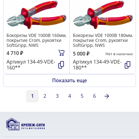
Бокорезы VDE 1000В 160мм,
Бокорезы VDE 1000В 180мм,
покрытие Crom, рукоятки
покрытие Crom, рукоятки
SoftGripp, NWS
SoftGripp, NWS
4 710
₽
5 000
₽
Нет в наличии
Артикул
134-49-VDE-
Артикул
134-49-VDE-
160**
180**
Показать еще
1
2
3
4
5
6