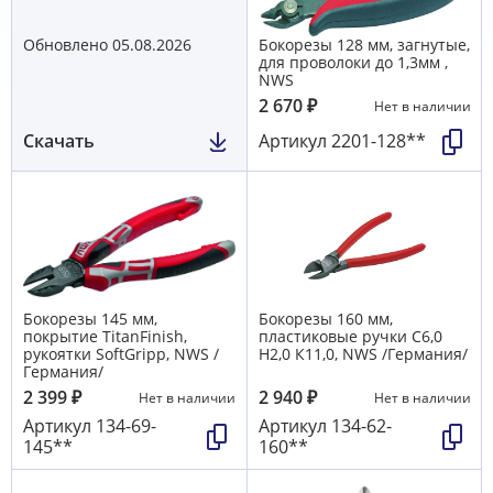
Обновлено 05.08.2026
Бокорезы 128 мм, загнутые,
для проволоки до 1,3мм ,
NWS
2 670
₽
Нет в наличии
Скачать
Артикул
2201-128**
Бокорезы 145 мм,
Бокорезы 160 мм,
покрытие TitanFinish,
пластиковые ручки С6,0
рукоятки SoftGripp, NWS /
Н2,0 К11,0, NWS /Германия/
Германия/
2 399
₽
2 940
₽
Нет в наличии
Нет в наличии
Артикул
134-69-
Артикул
134-62-
145**
160**