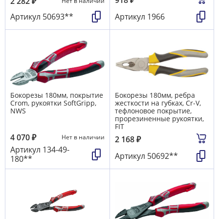
2 282
₽
Нет в наличии
Артикул
50693**
Артикул
1966
Бокорезы 180мм, покрытие
Бокорезы 180мм, ребра
Crom, рукоятки SoftGripp,
жесткости на губках, Cr-V,
NWS
тефлоновое покрытие,
прорезиненные рукоятки,
FIT
4 070
₽
Нет в наличии
2 168
₽
Артикул
134-49-
Артикул
50692**
180**