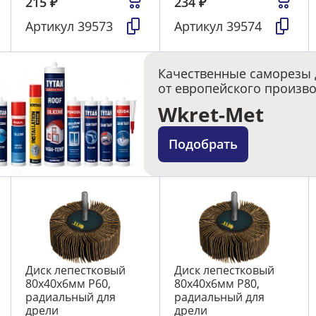
215
₽
234
₽
Артикул
39573
Артикул
39574
Качественные саморезы 
от европейского произв
Wkret-Met
Подобрать
Диск лепестковый
Диск лепестковый
80х40х6мм Р60,
80х40х6мм Р80,
радиальный для
радиальный для
дрели
дрели