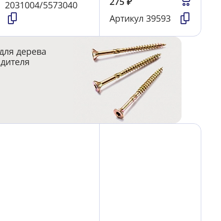
275
₽
2031004/5573040
Артикул
39593
для дерева
одителя