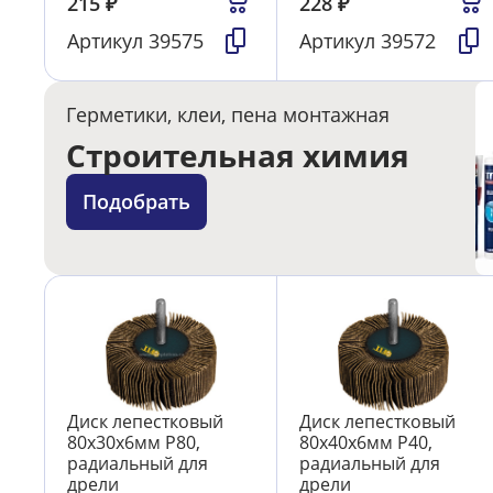
215
₽
228
₽
Артикул
39575
Артикул
39572
Герметики, клеи, пена монтажная
Строительная химия
Подобрать
Диск лепестковый
Диск лепестковый
80х30х6мм Р80,
80х40х6мм Р40,
радиальный для
радиальный для
дрели
дрели