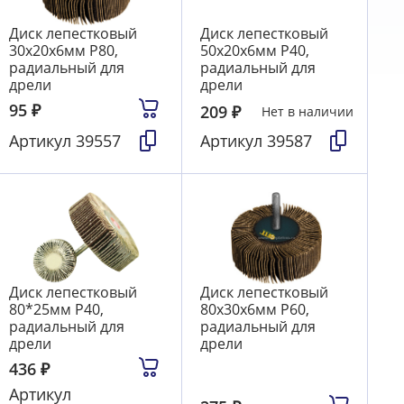
Диск лепестковый
Диск лепестковый
30х20х6мм Р80,
50х20х6мм Р40,
радиальный для
радиальный для
дрели
дрели
95
₽
209
₽
Нет в наличии
Артикул
39557
Артикул
39587
Диск лепестковый
Диск лепестковый
80*25мм Р40,
80х30х6мм Р60,
радиальный для
радиальный для
дрели
дрели
436
₽
Артикул