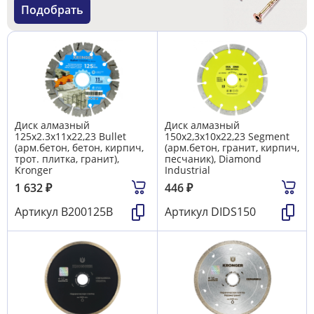
Подобрать
Диск алмазный
Диск алмазный
125x2.3х11х22,23 Bullet
150x2,3x10х22,23 Segment
(арм.бетон, бетон, кирпич,
(арм.бетон, гранит, кирпич,
трот. плитка, гранит),
песчаник), Diamond
Kronger
Industrial
1 632
₽
446
₽
Артикул
B200125B
Артикул
DIDS150