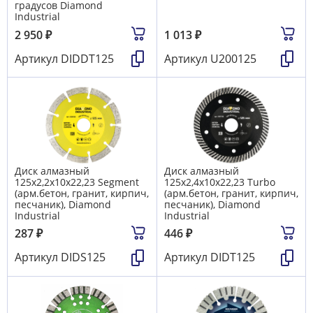
градусов Diamond
Industrial
2 950
₽
1 013
₽
Артикул
DIDDT125
Артикул
U200125
Диск алмазный
Диск алмазный
125x2,2x10х22,23 Segment
125x2,4x10х22,23 Turbo
(арм.бетон, гранит, кирпич,
(арм.бетон, гранит, кирпич,
песчаник), Diamond
песчаник), Diamond
Industrial
Industrial
287
₽
446
₽
Артикул
DIDS125
Артикул
DIDT125