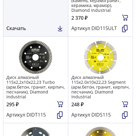
(камень, керамогранит,
керамика, мрамор),
Diamond Industrial
2 370
₽
Скачать
Артикул
DID115ULT
Диск алмазный
Диск алмазный
115x2,2x10х22,23 Turbo
115x2.0x10х22,23 Segment
(арм.бетон, гранит, кирпич,
(арм.бетон, гранит, кирпич,
песчаник), Diamond
песчаник), Diamond
Industrial
Industrial
295
₽
248
₽
Артикул
DIDT115
Артикул
DIDS115