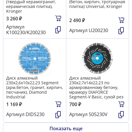
(твердый керамогранит,
(бетон, кирпич, тротуарная
керамическая плитка),
плитка) Universal, Kronger
Kronger
3 260
₽
2 490
₽
Артикул
Артикул
U200230
K100230/K200230
Диск алмазный
Диск алмазный
230x2,6x10х22,23 Segment
230x2,7х14х22,23 по
(арм.бетон, гранит, кирпич,
армированному бетону,
песчаник), Diamond
мрамору DIAFORCE
Industrial
Segment-V Basic, сухой рез
1 169
₽
700
₽
Артикул
DIDS230
Артикул
505230V
Показать еще