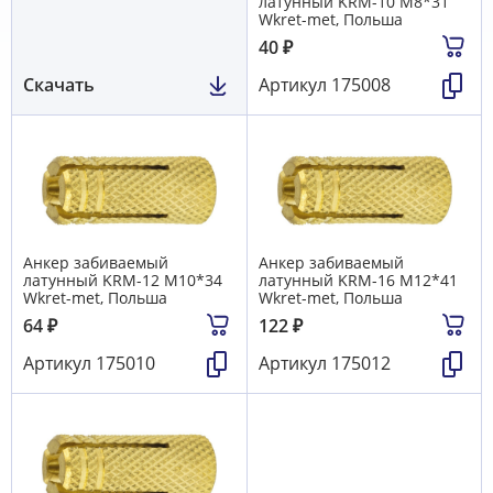
латунный KRM-10 М8*31
Wkret-met, Польша
40
₽
Скачать
Артикул
175008
Анкер забиваемый
Анкер забиваемый
латунный KRM-12 М10*34
латунный KRM-16 М12*41
Wkret-met, Польша
Wkret-met, Польша
64
₽
122
₽
Артикул
175010
Артикул
175012