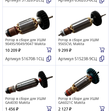
Артикул
515289-2СЦ
Артикул
636203-6СЦ
Ротор в сборе для УШМ
Ротор в сборе для УШМ
9049S/9049/9047 Makita
9565CVL Makita
10 209
₽
9 299
₽
Артикул
516708-1СЦ
Артикул
515238-9СЦ
Ротор в сборе для УШМ
Ротор в сборе для УШМ
GA4030 Makita
GA6021C Makita
1 456
₽
2 127
₽