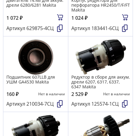
Двигатель 14.4В для аккум.
Корпус редуктора для
дрели 6280/6281 Makita
перфоратора HR2450/T/F/FT
Makita
1 072
₽
1 024
₽
Артикул
629875-4СЦ
Артикул
183441-6СЦ
Подшипник 607LLB для
Редуктор в сборе для аккум.
УШМ GA4530 Makita
дрели 6207, 6317, 6337,
6347 Makita
160
₽
2 529
₽
Нет в наличии
Нет в наличии
Артикул
210034-7СЦ
Артикул
125574-1СЦ