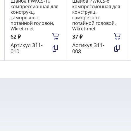
Шайба PWKCS-10
Шайба PWKCS-8
компрессионная для
компрессионная для
конструкц.
конструкц.
саморезов с
саморезов с
потайной головой,
потайной головой,
Wkret-met
Wkret-met
62
₽
37
₽
Артикул
311-
Артикул
311-
010
008