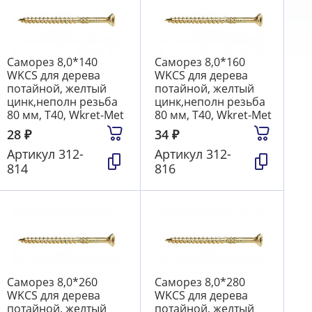
Саморез 8,0*140
Саморез 8,0*160
WKCS для дерева
WKCS для дерева
потайной, желтый
потайной, желтый
цинк,неполн резьба
цинк,неполн резьба
80 мм, T40, Wkret-Met
80 мм, T40, Wkret-Met
28
₽
34
₽
Артикул
312-
Артикул
312-
814
816
Саморез 8,0*260
Саморез 8,0*280
WKCS для дерева
WKCS для дерева
потайной, желтый
потайной, желтый