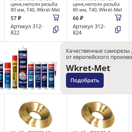
цинк,неполн резьба
цинк,неполн резьба
80 мм, T40, Wkret-Met
80 мм, T40, Wkret-Met
57
₽
66
₽
Артикул
312-
Артикул
312-
822
824
Качественные саморезы 
от европейского произв
Wkret-Met
Подобрать