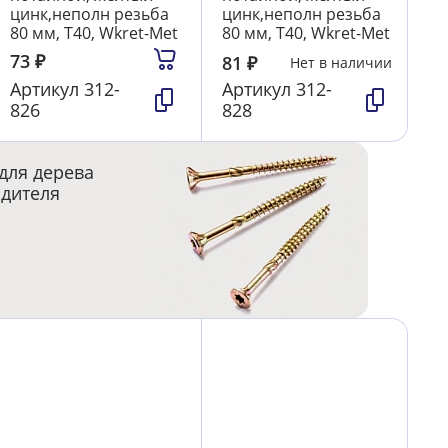
цинк,неполн резьба
цинк,неполн резьба
80 мм, T40, Wkret-Met
80 мм, T40, Wkret-Met
73
₽
81
₽
Нет в наличии
Артикул
312-
Артикул
312-
826
828
для дерева
одителя