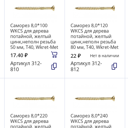
Саморез 8,0*100
Саморез 8,0*120
WKCS для дерева
WKCS для дерева
потайной, желтый
потайной, желтый
цинк,неполн резьба
цинк,неполн резьба
50 мм, T40, Wkret-Met
80 мм, T40, Wkret-Met
17.40
₽
22
₽
Нет в наличии
Артикул
312-
Артикул
312-
810
812
Саморез 8,0*220
Саморез 8,0*240
WKCS для дерева
WKCS для дерева
потайной, желтый
потайной, желтый