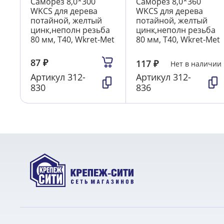
Саморез 8,0*300
Саморез 8,0*360
WKCS для дерева
WKCS для дерева
потайной, желтый
потайной, желтый
цинк,неполн резьба
цинк,неполн резьба
80 мм, T40, Wkret-Met
80 мм, T40, Wkret-Met
87
₽
117
₽
Нет в наличии
Артикул
312-
Артикул
312-
830
836