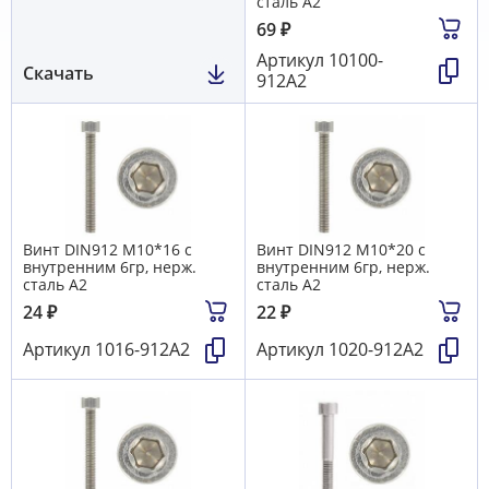
сталь А2
69
₽
Артикул
10100-
Скачать
912А2
Винт DIN912 М10*16 с
Винт DIN912 М10*20 с
внутренним 6гр, нерж.
внутренним 6гр, нерж.
сталь А2
сталь А2
24
₽
22
₽
Артикул
1016-912А2
Артикул
1020-912А2