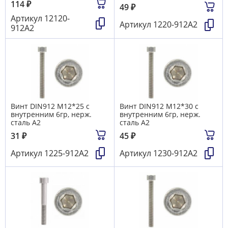
114
₽
49
₽
Артикул
12120-
Артикул
1220-912А2
912А2
Винт DIN912 М12*25 с
Винт DIN912 М12*30 с
внутренним 6гр, нерж.
внутренним 6гр, нерж.
сталь А2
сталь А2
31
₽
45
₽
Артикул
1225-912А2
Артикул
1230-912А2