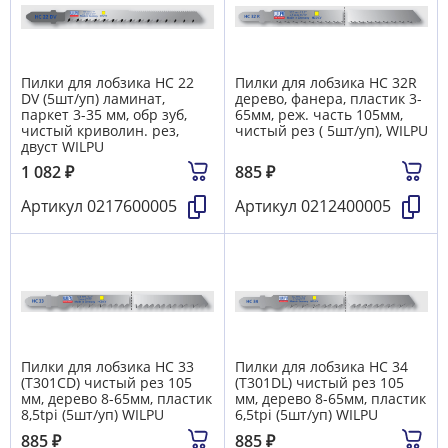
Пилки для лобзика HC 22
Пилки для лобзика HC 32R
DV (5шт/уп) ламинат,
дерево, фанера, пластик 3-
паркет 3-35 мм, обр зуб,
65мм, реж. часть 105мм,
чистый криволин. рез,
чистый рез ( 5шт/уп), WILPU
двуст WILPU
1 082
₽
885
₽
Артикул
0217600005
Артикул
0212400005
Пилки для лобзика HC 33
Пилки для лобзика HC 34
(T301CD) чистый рез 105
(T301DL) чистый рез 105
мм, дерево 8-65мм, пластик
мм, дерево 8-65мм, пластик
8,5tpi (5шт/уп) WILPU
6,5tpi (5шт/уп) WILPU
885
₽
885
₽