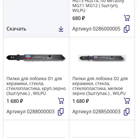
HG13 HGS14, по металлу
MG11 MG12 ( 5шт/уп),
WILPU
680
₽
Скачать
Артикул
0286000005
Пилки для лобзика D1 для
Пилки для лобзика D2 для
керамики, стекла,
керамики, стекла,
стеклопластика, круп.зерно
стеклопластика, мелкое
(3шт/упак.) , WILPU
зерно (3шт/упак.) , WILPU
1 680
₽
1 680
₽
Артикул
0288000003
Артикул
0288500003