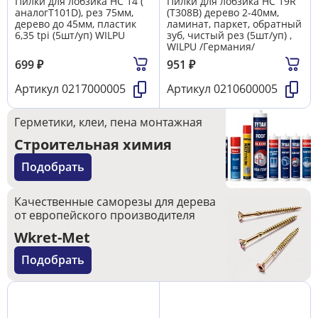
Пилки для лобзика HC 14 (
Пилки для лобзика HC 19R
аналогT101D), рез 75мм,
(T308B) дерево 2-40мм,
дерево до 45мм, пластик
ламинат, паркет, обратный
6,35 tpi (5шт/уп) WILPU
зуб, чистый рез (5шт/уп) ,
WILPU /Германия/
699
₽
951
₽
Артикул
0217000005
Артикул
0210600005
Герметики, клеи, пена монтажная
Строительная химия
Подобрать
Качественные саморезы для дерева
от европейского производителя
Wkret-Met
Подобрать