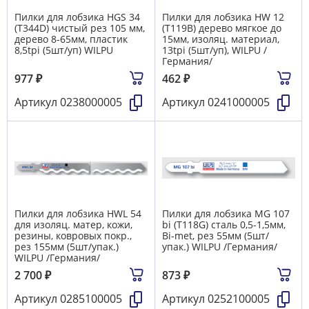
Пилки для лобзика HGS 34
Пилки для лобзика HW 12
(T344D) чистый рез 105 мм,
(T119B) дерево мягкое до
дерево 8-65мм, пластик
15мм, изоляц. материал,
8,5tpi (5шт/уп) WILPU
13tpi (5шт/уп), WILPU /
Германия/
977
₽
462
₽
Артикул
0238000005
Артикул
0241000005
Пилки для лобзика HWL 54
Пилки для лобзика MG 107
для изоляц. матер, кожи,
bi (Т118G) сталь 0,5-1,5мм,
резины, ковровых покр.,
Bi-met, рез 55мм (5шт/
рез 155мм (5шт/упак.)
упак.) WILPU /Германия/
WILPU /Германия/
2 700
₽
873
₽
Артикул
0285100005
Артикул
0252100005