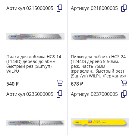
Артикул
0215000005
Артикул
0218000005
Пилки для лобзика HGS 14
Пилки для лобзика HGS 24
(T144D) дерево до 50мм,
(T244D) дерево 5-50мм,
быстрый рез (5шт/уп)
реж. часть 75мм
WILPU
(криволин., быстрый рез)
(5шт/уп) WILPU /Германия/
540
₽
678
₽
Артикул
0236000005
Артикул
0237000005