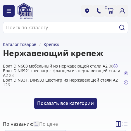
0
Каталог товаров
Крепеж
Нержавеющий крепеж
Болт DIN603 мебельный из нержавеющей стали А2
38
Болт DIN6921 шестигр с фланцем из нержавеющей стали
А2
28
Болт DIN931, DIN933 шестигр из нержавеющей стали A2
126
Винт DIN316 барашковый из нержавеющей стали А2
7
Винт DIN7985 полусфера из нержавеющей стали А2
46
Винт DIN7991 потай с внутр. 6гр из нержавеющей стали
Показать
все категории
А2
53
Винт DIN84 цилиндр.гол. из нержавеющей стали А2
1
Винт DIN9053 (ISO7380-1) полукругл гол внутр. 6гр из
нержавеющей стали А2
51
Винт DIN912 внутр 6гр из нержавеющей стали А2
79
По названию
По цене
Винт DIN914/913 установочный из нержавеющей стали А2