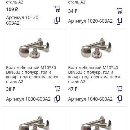
сталь А2
сталь А2
109
₽
34
₽
Артикул
10120-
Артикул
1020-603А2
603А2
Болт мебельный М10*30
Болт мебельный М10*40
DIN603 с полукр. гол и
DIN603 с полукр. гол и
квадр. подголовком, нерж.
квадр. подголовком, нерж.
сталь А2
сталь А2
38
₽
47
₽
Артикул
1030-603А2
Артикул
1040-603А2