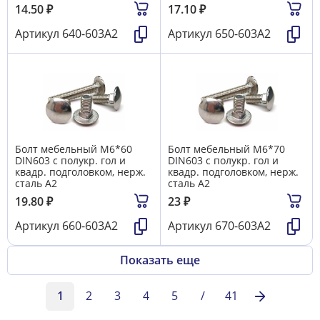
14.50
₽
17.10
₽
Артикул
640-603А2
Артикул
650-603А2
Болт мебельный М6*60
Болт мебельный М6*70
DIN603 с полукр. гол и
DIN603 с полукр. гол и
квадр. подголовком, нерж.
квадр. подголовком, нерж.
сталь А2
сталь А2
19.80
₽
23
₽
Артикул
660-603А2
Артикул
670-603А2
Показать еще
1
2
3
4
5
/
41