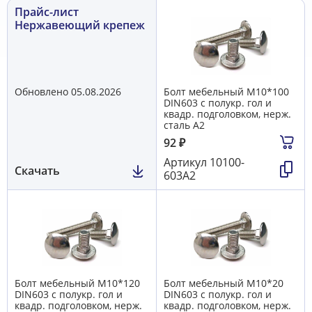
4
Прайс-лист
Винт DIN965/963 потай из нержавеющей стали А2
58
Гайки антивандальные, нерж сталь
5
Нержавеющий крепеж
Гайки из нержавеющей стали А2
86
Заклепки из нержавеющей стали A2
48
Саморезы нержавеющие
128
Такелаж из нержавеющей стали
66
Трос, цепь нержавеющие
8
Шайбы из нержавеющей стали A2
74
Обновлено 05.08.2026
Болт мебельный М10*100
Шпилька резьбовая из нержавеющей стали A2
13
DIN603 с полукр. гол и
Шуруп глухарь DIN571 из нержавеющей стали A2
14
квадр. подголовком, нерж.
сталь А2
92
₽
Артикул
10100-
Скачать
603А2
Болт мебельный М10*120
Болт мебельный М10*20
DIN603 с полукр. гол и
DIN603 с полукр. гол и
квадр. подголовком, нерж.
квадр. подголовком, нерж.