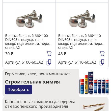
Болт мебельный М6*100
Болт мебельный М6*110
DIN603 с полукр. гол и
DIN603 с полукр. гол и
квадр. подголовком, нерж.
квадр. подголовком, нерж.
сталь А2
сталь А2
30
₽
48
₽
Артикул
6100-603А2
Артикул
6110-603А2
Герметики, клеи, пена монтажная
Строительная химия
Подобрать
Качественные саморезы для дерева
от европейского производителя