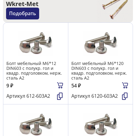
Wkret-Met
Подобрать
Болт мебельный М6*12
Болт мебельный М6*120
DIN603 с полукр. гол и
DIN603 с полукр. гол и
квадр. подголовком, нерж.
квадр. подголовком, нерж.
сталь А2
сталь А2
9
₽
54
₽
Артикул
612-603А2
Артикул
6120-603А2