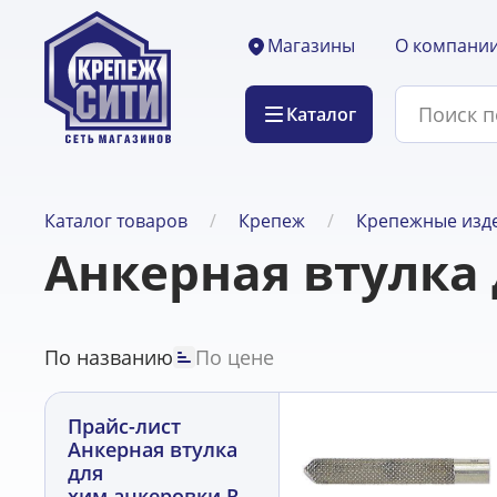
О компани
Магазины
Каталог
Каталог товаров
Крепеж
Крепежные изде
Анкерная втулка 
По названию
По цене
Прайс-лист
Анкерная втулка
для
хим.анкеровки RG