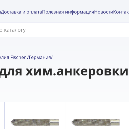
и
Доставка и оплата
Полезная информация
Новости
Контак
лия Fischer /Германия/
для хим.анкеровки