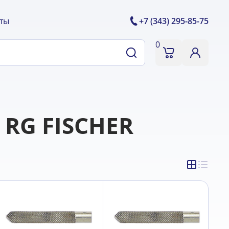
ты
+7 (343) 295-85-75
0
 RG FISCHER