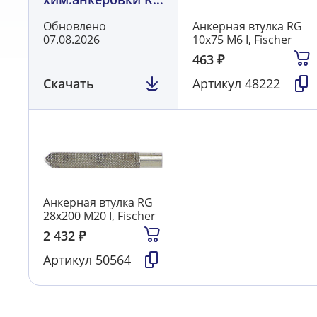
FISCHER
Обновлено
Анкерная втулка RG
07.08.2026
10х75 М6 I, Fischer
463
₽
Скачать
Артикул
48222
Анкерная втулка RG
28х200 М20 I, Fischer
2 432
₽
Артикул
50564