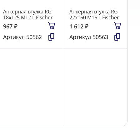
Анкерная втулка RG
Анкерная втулка RG
18х125 М12 I, Fischer
22х160 М16 I, Fischer
967
₽
1 612
₽
Артикул
50562
Артикул
50563