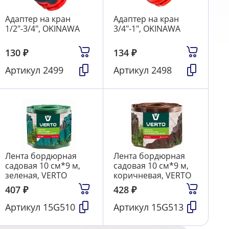
Адаптер на кран
Адаптер на кран
1/2"-3/4", OKINAWA
3/4"-1", OKINAWA
130
₽
134
₽
Артикул
2499
Артикул
2498
Лента бордюрная
Лента бордюрная
садовая 10 см*9 м,
садовая 10 см*9 м,
зеленая, VERTO
коричневая, VERTO
407
₽
428
₽
Артикул
15G510
Артикул
15G513