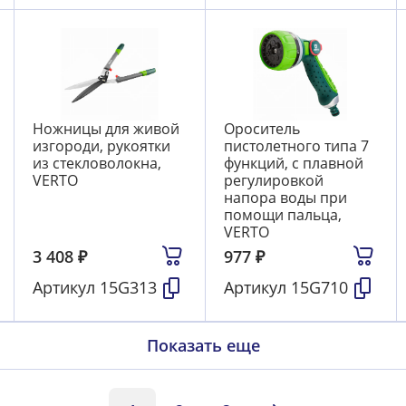
Ножницы для живой
Ороситель
изгороди, рукоятки
пистолетного типа 7
из стекловолокна,
функций, с плавной
VERTO
регулировкой
напора воды при
помощи пальца,
VERTO
3 408
₽
977
₽
Артикул
15G313
Артикул
15G710
Показать еще