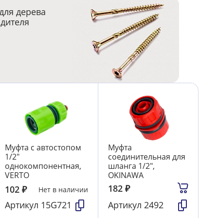
для дерева
одителя
Муфта с автостопом
Муфта
1/2"
соединительная для
однокомпонентная,
шланга 1/2",
VERTO
OKINAWA
182
₽
102
₽
Нет в наличии
Артикул
15G721
Артикул
2492