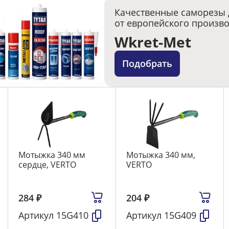
Качественные саморезы 
от европейского произв
Wkret-Met
Подобрать
Мотыжка 340 мм
Мотыжка 340 мм,
сердце, VERTO
VERTO
284
₽
204
₽
Артикул
15G410
Артикул
15G409