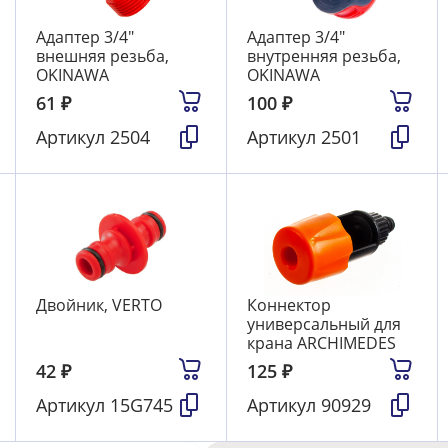
Адаптер 3/4"
Адаптер 3/4"
внешняя резьба,
внутренняя резьба,
OKINAWA
OKINAWA
61
₽
100
₽
Артикул
2504
Артикул
2501
Двойник, VERTO
Коннектор
универсальный для
крана ARCHIMEDES
42
₽
125
₽
Артикул
15G745
Артикул
90929