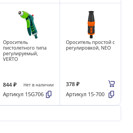
Ороситель
Ороситель простой с
пистолетного типа
регулировкой, NEO
регулируемый,
VERTO
378
₽
844
₽
Нет в наличии
Артикул
15G706
Артикул
15-700